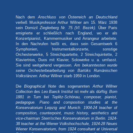
Nach dem
Anschluss von Österreich an Deutschland
verließ Musikprofessor Arthur Willner am 15. März 1938
sein Domizil
Zieglerberg Nr. 75 (VI. Bezirk).
Über Paris
emigrierte er schließlich nach England, wo er als
Konzertpianist, Kammermusiker und Arrangeur arbeitete.
In den Nachrufen heißt es, dass sein Gesamtwerk 6
Symphonien, Instrumentalkonzerte, sonstige
Orchesterwerke, 5 Streichquartette, 2 Streichquintette, 2
Klaviertrios, Duos mit Klavier, Solowerke u. a. umfasst.
Sie sind weitgehend vergessen.
Am bekanntesten wurde
seine Orchesterbearbeitung von Bartóks Rumänischen
Volkstänzen
. Arthur Willner starb 1959 in London.
Die
Biographical Note
des sogenannten
Arthur Willner
Collection
des
Leo Baeck Institut
ist mehr als dürftig:
Born
1881 in Turn bei Teplitz-Schönau, composer, pianist,
pedagogue. Piano and composition studies at the
Konservatorium Leipzig and Munich. 1904-24 teacher of
composition, counterpoint, music history, aesthetics and
vice-chairman Stern'sches Konservatorium in Berlin. 1924-
38 teacher at the Wiener Volkshochschule, 1924-28 Neues
Wiener Konservatorium, from 1924 consultant at Universal