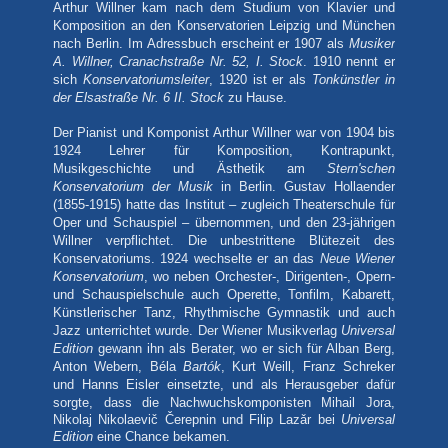
Arthur Willner kam nach dem Studium von Klavier und
Komposition an den Konservatorien Leipzig und München
nach Berlin. Im Adressbuch erscheint er 1907 als
Musiker
A. Willner, Cranachstraße Nr. 52, I. Stock
. 1910 nennt er
sich
Konservatoriumsleiter
, 1920 ist er als
Tonkünstler in
der Elsastraße Nr. 6 II. Stock
zu Hause.
Der Pianist und Komponist Arthur Willner war von 1904 bis
1924 Lehrer für Komposition, Kontrapunkt,
Musikgeschichte und Ästhetik am
Stern'schen
Konservatorium der Musik
in Berlin. Gustav Hollaender
(1855-1915) hatte das Institut – zugleich Theaterschule für
Oper und Schauspiel – übernommen, und den 23-jährigen
Willner verpflichtet. Die unbestrittene Blütezeit des
Konservatoriums. 1924 wechselte er an das
Neue Wiener
Konservatorium
, wo neben Orchester-, Dirigenten-, Opern-
und Schauspielschule auch Operette, Tonfilm, Kabarett,
Künstlerischer Tanz, Rhythmische Gymnastik und auch
Jazz unterrichtet wurde. Der Wiener Musikverlag
Universal
Edition
gewann ihn als Berater, wo er sich für Alban Berg,
Anton Webern, Béla
Bartók
, Kurt Weill, Franz Schreker
und Hanns Eisler einsetzte, und als Herausgeber dafür
sorgte, dass die Nachwuchskomponisten Mihail Jora,
Nikolaj Nikolaevič Čerepnin und Filip Lazǎr bei
Universal
Edition
eine Chance bekamen.