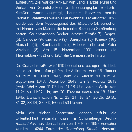
aufgeführt. Ziel war der Ankauf von Land, Parzellierung und
Verkauf von Grundstücken. Der Bebauungsplan existierte,
Straßen waren angelegt, baureife Parzellen bereits
verkauft, vereinzelt waren Mietswohnhäuser errichtet. 1892
wurde aus dem Neubaugebiet das
Malervierte
l, versehen
mit Namen von Malern, die keinerlei Bezug zu Schöneberg
hatten. So entstanden Becker- (vorher Straße 7), Begas-
(6), Canova- (9), Cranach- (9), Dürerplatz (5), Knaus- (46),
Menzel- (3), Rembrandt- (5), Rubens- (1) und Peter
Vischer- (8). Am 15. November 1901 kamen die
Thorwaldsen- (72) und 1914 die Semperstraße hinzu.
Die Cranachstraße war 1910 bebaut und bezogen. So blieb
es bis zu den Luftangriffen der Alliierten: Vom 16. Januar
bis zum 30. März 1943, vom 23. August bis zum 4.
September 1943, Dezember 1943, am 3. Februar 1943
(erste Welle von 11:02 bis 11:18 Uhr, zweite Welle von
11:24 bis 11:52 Uhr, am 26. Februar sowie am 18. März
1945. Danach waren Nr. 1, 13, 14, 15, 24, 25-26, 29-30,
31-32, 33-34, 37, 43, 56 und 59 Ruinen.
Mehr als sieben Jahrzehnte danach erfuhr die
Öffentlichkeit erstmals, dass im Schöneberger Archiv
Ruinenfotos
aus den Jahren
von 1949 bis 1957
verwaltet
wurden – 4244 Fotos der
Sammlung
Staudt.
Herwarth