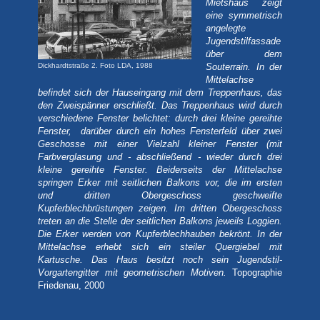
Mietshaus zeigt
eine symmetrisch
angelegte
Jugendstilfassade
über dem
Dickhardtstraße 2. Foto LDA, 1988
Souterrain. In der
Mittelachse
befindet sich der Hauseingang mit dem Treppenhaus, das
den Zweispänner erschließt. Das Treppenhaus wird durch
verschiedene Fenster belichtet: durch drei kleine gereihte
Fenster, darüber durch ein hohes Fensterfeld über zwei
Geschosse mit einer Vielzahl kleiner Fenster (mit
Farbverglasung und - abschließend - wieder durch drei
kleine gereihte Fenster. Beiderseits der Mittelachse
springen Erker mit seitlichen Balkons vor, die im ersten
und dritten Obergeschoss geschweifte
Kupferblechbrüstungen zeigen. Im dritten Obergeschoss
treten an die Stelle der seitlichen Balkons jeweils Loggien.
Die Erker werden von Kupferblechhauben bekrönt. In der
Mittelachse erhebt sich ein steiler Quergiebel mit
Kartusche. Das Haus besitzt noch sein Jugendstil-
Vorgartengitter mit geometrischen Motiven.
Topographie
Friedenau, 2000