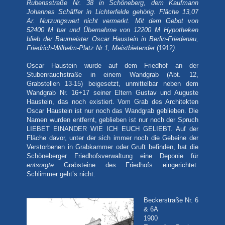
Rubensstraße Nr. 38 in Schöneberg, dem Kaufmann
Johannes Schäffer in Lichterfelde gehörig. Fläche 13,07
Ar. Nutzungswert nicht vermerkt. Mit dem Gebot von
52400 M bar und Übernahme von 12200 M Hypotheken
blieb der Baumeister Oscar Haustein in Berlin-Friedenau,
Friedrich-Wilhelm-Platz Nr.1, Meistbietender
(1912
)
.
Oscar Haustein wurde auf dem Friedhof an der
Stubenrauchstraße in einem Wandgrab (Abt. 12,
Grabstellen 13-15) beigesetzt, unmittelbar neben dem
Wandgrab Nr. 16+17 seiner Eltern Gustav und Auguste
Haustein, das noch existiert. Vom Grab des Architekten
Oscar Haustein ist nur noch das Wandgrab geblieben. Die
Namen wurden entfernt, geblieben ist nur noch der Spruch
LIEBET EINANDER WIE ICH EUCH GELIEBT. Auf der
Fläche davor, unter der sich immer noch die Gebeine der
Verstorbenen in Grabkammer oder Gruft befinden, hat die
Schöneberger Friedhofsverwaltung eine Deponie für
entsorgte
Grabsteine des Friedhofs eingerichtet.
Schlimmer geht’s nicht.
Beckerstraße Nr. 6
& 6A
1900