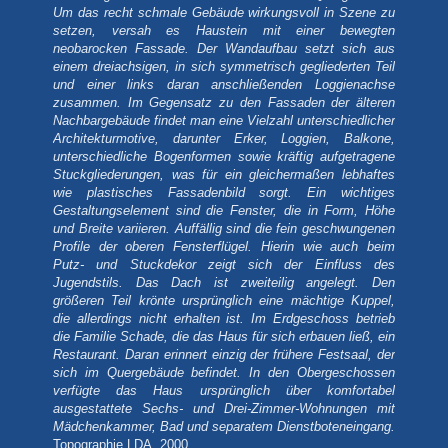
Um das recht schmale Gebäude wirkungsvoll in Szene zu
setzen, versah es Haustein mit einer bewegten
neobarocken Fassade. Der Wandaufbau setzt sich aus
einem dreiachsigen, in sich symmetrisch gegliederten Teil
und einer links daran anschließenden Loggienachse
zusammen. Im Gegensatz zu den Fassaden der älteren
Nachbargebäude findet man eine Vielzahl unterschiedlicher
Architekturmotive, darunter Erker, Loggien, Balkone,
unterschiedliche Bogenformen sowie kräftig aufgetragene
Stuckgliederungen, was für ein gleichermaßen lebhaftes
wie plastisches Fassadenbild sorgt. Ein wichtiges
Gestaltungselement sind die Fenster, die in Form, Höhe
und Breite variieren. Auffällig sind die fein geschwungenen
Profile der oberen Fensterflügel. Hierin wie auch beim
Putz- und Stuckdekor zeigt sich der Einfluss des
Jugendstils. Das Dach ist zweiteilig angelegt. Den
größeren Teil krönte ursprünglich eine mächtige Kuppel,
die allerdings nicht erhalten ist.
Im Erdgeschoss betrieb
die Familie Schade, die das Haus für sich erbauen ließ, ein
Restaurant. Daran erinnert einzig der frühere Festsaal, der
sich im Quergebäude befindet. In den Obergeschossen
verfügte das Haus ursprünglich über komfortabel
ausgestattete Sechs- und Drei-Zimmer-Wohnungen mit
Mädchenkammer, Bad und separatem Dienstboteneingang.
Topographie LDA, 2000