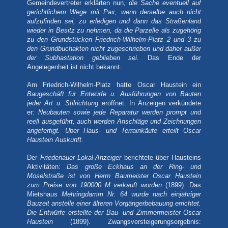
Gemeindevertreter erklärten nun,
die Sache eventuell auf
gerichtlichem Wege mit Pax, wenn derselbe auch nicht
aufzufinden sei, zu erledigen und dann das Straßenland
wieder in Besitz zu nehmen, da die Parzelle als zugehörig
zu den Grundstücken Friedrich-Wilhelm-Platz 2 und 3 zu
den Grundbuchakten nicht zugeschrieben und daher außer
der Subhastation geblieben sei.
Das Ende der
Angelegenheit ist nicht bekannt.
Am Friedrich-Wilhelm-Platz hatte Oscar Haustein ein
Baugeschäft für Entwürfe u. Ausführungen von Bauten
jeder Art u. Stilrichtung
eröffnet. In Anzeigen verkündete
er:
Neubauten sowie jede Reparatur werden prompt und
reell ausgeführt, auch werden Anschläge und Zeichnungen
angefertigt. Über Haus- und Terrainkäufe erteilt Oscar
Haustein Auskunft.
Der
Friedenauer Lokal-Anzeiger
berichtete über Hausteins
Aktivitäten:
Das große Eckhaus an der Ring- und
Moselstraße ist von Herrn Baumeister Oscar Haustein
zum Preise von 190000 M verkauft worden
(1899). Das
Mietshaus
Mehringdamm Nr. 64 wurde nach einjähriger
Bauzeit anstelle einer älteren Vorgängerbebauung errichtet.
Die Entwürfe erstellte der Bau- und Zimmermeister Oscar
Haustein
(1899). Zwangsversteigerungsergebnis: