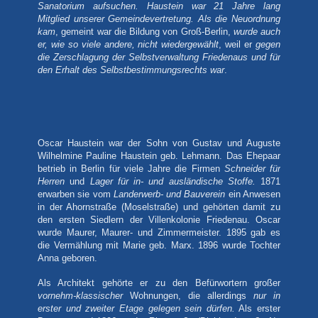
Sanatorium aufsuchen. Haustein war 21 Jahre lang
Mitglied unserer Gemeindevertretung. Als die Neuordnung
kam
, gemeint war die Bildung von Groß-Berlin,
wurde auch
er, wie so viele andere, nicht wiedergewählt
, weil er
gegen
die Zerschlagung der Selbstverwaltung Friedenaus und für
den Erhalt des Selbstbestimmungsrechts war
.
Oscar Haustein war der Sohn von Gustav und Auguste
Wilhelmine Pauline Haustein geb. Lehmann. Das Ehepaar
betrieb in Berlin für viele Jahre die Firmen
Schneider für
Herren
und
Lager für in- und ausländische Stoffe.
1871
erwarben sie vom
Landerwerb- und Bauverein
ein Anwesen
in der Ahornstraße (Moselstraße) und gehörten damit zu
den
ersten Siedlern der Villenkolonie Friedenau.
Oscar
wurde Maurer, Maurer- und Zimmermeister. 1895 gab es
die Vermählung mit Marie geb. Marx. 1896 wurde Tochter
Anna geboren.
Als Architekt gehörte er zu den Befürwortern großer
vornehm-klassischer
Wohnungen, die allerdings
nur in
erster und zweiter Etage gelegen sein dürfen.
Als erster