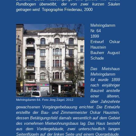
Rundbogen überwölbt, der von zwei kurzen Säulen
Topographie Friedenau, 2000
getragen wird.
Mehringdamm
Nr. 64
1899
Entwurf Oskar
Haustein
Bauherr August
Schade
Das Mietshaus
Mehringdamm
64 wurde 1899
nach einjähriger
Bauzeit anstelle
einer älteren,
Mehringdamm 64. Foto Jörg Zägel, 2012
über Jahrzehnte
gewachsenen Vorgängerbebauung errichtet. Die Entwürfe
erstellte der Bau- und Zimmermeister Oskar Haustein,
dessen Betätigungsfeld damals wesentlich auf dem Gebiet
des vornehmen Mietwohnungsbaus lag. Das Haus besteht
aus dem Vordergebäude, zwei unterschiedlich langen
Seitenflügeln auf der linken Seite und einem Quergebäude.