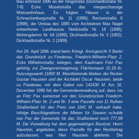
Bau entstand 1896 an der Ringstraße (Dickhardtstraße Nr.
7-8) Ecke Moselstraße das viergeschossige
Mietswohnhaus. Es folgten Häuser in der
Schnackenburgstraße Nr. 11
(1896), Beckerstraße 6
(1898), der Umbau des 1885 vom Architekten Max Nagel
entworfenen Landhauses Niedstraße Nr. 18 (1898),
Mehringdamm Nr. 64
(1899),
Dickhardtstraße Nr. 5 (1902),
Dickhardtstraße Nr. 2 (1909).
Am 29. April 1896
stand beim Königl. Amtsgericht II Berlin
das Grundstück zu Friedenau, Friedrich-Wilhelm-Platz 2,
Ecke Wilhelmstraße, belegen, dem Kaufmann Fritz Pax
gehörig, zur Zwangsversteigerung. Flächenraum 10,18 Ar.
Nutzungswerth 11800 M. Meistbietende blieben der Rentier
Gustav Haustein und der Architekt Oscar Haustein, beide
zu Friedenau, mit dem Gebot von 141430 M.
Am 16.
Dezember 1896 fiel der Gemeindeverwaltung auf, dass sie
an Fritz Pax seinerzeit vor den Grundstücken Friedrich-
Wilhelm-Platz Nr. 2 und Nr. 3 eine Parzelle von 11 Ruthen
Straßenland für den Preis von 1641 M. verkauft habe.
Infolge Beschlagnahme der Mieten für Steuern schulde
nun Pax der Gemeinde für das Straßenland noch 777,89
M. Die Verwaltung hat dem gegenwärtigen Besitzer, Herrn
Haustein, angeboten, diese Parzelle für den Restbetrag
aufzulassen,
was Herr Haustein ablehnte. Die