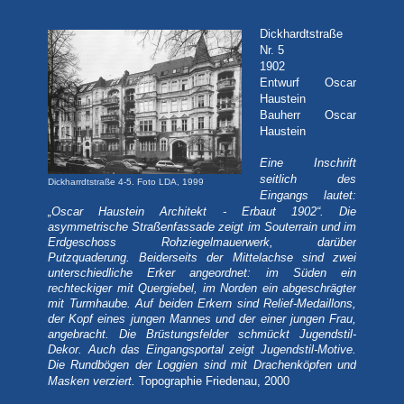
Dickhardtstraße
Nr. 5
1902
Entwurf Oscar
Haustein
Bauherr Oscar
Haustein
Eine Inschrift
seitlich des
Dickharrdtstraße 4-5. Foto LDA, 1999
Eingangs lautet:
„Oscar Haustein Architekt - Erbaut 1902“.
Die
asymmetrische Straßenfassade zeigt im Souterrain und im
Erdgeschoss Rohziegelmauerwerk, darüber
Putzquaderung. Beiderseits der Mittelachse sind zwei
unterschiedliche Erker angeordnet: im Süden ein
rechteckiger mit Quergiebel, im Norden ein abgeschrägter
mit Turmhaube. Auf beiden Erkern sind Relief-Medaillons,
der Kopf eines jungen Mannes und der einer jungen Frau,
angebracht. Die Brüstungsfelder schmückt Jugendstil-
Dekor. Auch das Eingangsportal zeigt Jugendstil-Motive.
Die Rundbögen der Loggien sind mit Drachenköpfen und
Topographie Friedenau, 2000
Masken verziert.