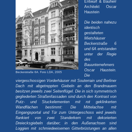
Entwurf & Bauherr
Architekt Oscar
Haustein
Die beiden nahezu
identisch
gestalteten
Mietshäuser
Beckerstraße 6
und 6A entstanden
unter der Regie
des
Bauunternehmers
Oscar Haustein.
Beckerstraße 6A. Foto LDA, 2005
Die
viergeschossigen Vorderhäuser mit Souterrain und Berliner
Dach mit abgetreppten Giebeln an den Brandmauern
besitzen jeweils zwei Seitenflügel. Die in sich symmetrisch
gegliederten Straßenfassaden sind durch den Kontrast von
Putz- und Stuckelementen mit rot geklinkerten
Wandflächen bestimmt: Die Mittelachse mit
Eingangsportal und Tür zum Untergeschoss wird jeweils
flankiert von zwei Standerkern mit dekorierten
Dreiecksgiebeln darüber; in den Außenachsen sind
Loggien mit schmiedeeisernen Gitterbrüstungen an allen