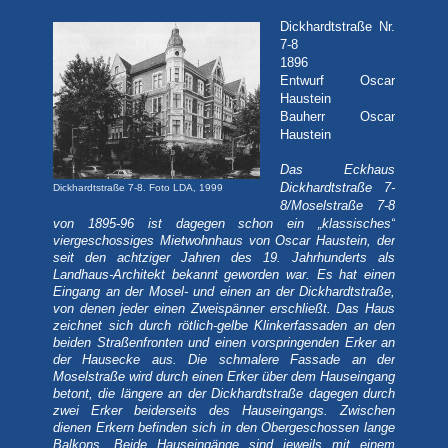
Dickhardtstraße Nr.
7-8
1896
Entwurf Oscar
Haustein
Bauherr Oscar
Haustein
Das Eckhaus
Dickhardtstraße 7-
Dickhardtstraße 7-8. Foto LDA, 1999
8/Moselstraße 7-8
von 1895-96 ist dagegen schon ein „klassisches“
viergeschossiges Mietwohnhaus von Oscar Hau
stein, der
seit den achtziger Jahren des 19. Jahrhunderts als
Landhaus-Architekt bekannt geworden war. Es hat einen
Eingang an der Mosel- und einen an der Dickhardtstraße,
von denen jeder einen Zweispänner erschließt. Das Haus
zeichnet sich durch rötlich-gelbe Klinkerfassaden an den
beiden Straßenfronten und einen vorspringenden Erker an
der Hausecke aus. Die schmalere Fassade an der
Moselstraße wird durch einen Erker über dem Hauseingang
betont, die längere an der Dickhardtstraße dagegen durch
zwei Erker beiderseits des Hauseingangs. Zwischen
dienen Erkern befinden sich in den Obergeschossen lange
Balkons. Beide Hauseingänge sind jeweils mit einem