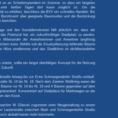
t es an Schattenspendern im Sommer, so dass ein längeres
 sehr heißen Tagen dort kaum möglich ist.
Um die
tät zu erhöhen,
beschloss die BVV
ein schnelles Handeln: Bis
s Bezirksamt über geeignete Baumsorten und die Bestückung
n berichten.
age und den Sozialdemokraten fällt plötzlich ein, dass
der
 das Potenzial hat, ein zukunftsfähiger Stadtplatz zu werden,
e Miteinander der Anwohnerinnen und Anwohner langfristig
eichern kann.
Abhilfe soll
die Ersatzpflanzung fehlender Bäume
die Hitze eindämmen und das Stadtklima im dichtbesiedelten
tartet, sollte ein längst überfälliges Konzept für die Nutzung
 Zukunft.
dstraße hinweg bis zur Ecke Schmargendorfer Straße verläuft.
traße Nr. 14 bis Nr. 18. Nach dem Zweiten Weltkrieg waren die
4 Bäume vor Nr. 14 bis Nr. 18 und 4 Bäume gegenüber auf dem
räsentiert: Konzentriert auf Stellplätze für Marktwagen an der
um den Kiosk.
Joachim W. Glässel zugunsten einer Neugestaltung zu einem
en Lauterstraße zwischen Nied- und Schmargendorfer Straße
 sich alsbald keiner mehr kümmerte.