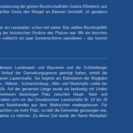
ranlassung der grünen Bezirksstadträtin Saskia Ellenbeck aus
 großer Geste
den Mangel an Bäumen
feststellt, ist geradezu
 am Lauterplatz schon viel weiter. Das wollten Bezirkspolitik
ng der historischen Struktur des Platzes war. Mit ein bisschen
e vielleicht ein paar Sonnenschirme spendieren – das kommt
edenauer
Landerwerb- und Bauverein
und die
Schöneberger
erlauf der Gemarkungsgrenze geeinigt hatten, erhielt die
Namen
Lauterstraße.
Sie beginnt am Bahndamm der Ringbahn
-, Hähnel-, Schnackenburg-, Albe- und Niedstraße
vorbei bis
aße.
Auf der gesamten Länge wurde sie beidseitig mit Linden
menlosen dreieckigen Platz zwischen Haupt-, Nied- und
hatten sich vor den Grundstücken
Lauterstraße Nr. 14 bis 18
hre Markthändler aus dem Märkischen niedergelassen. Für
auchten sie mehr Platz, so daß die Gemeinde gezwungen war,
gärten zu nehmen. Zu dieser Zeit wurde der Name
Marktplatz