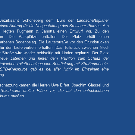
s Bezirksamt Schöneberg dem Büro der
Landschaftsplaner
nen Auftrag für die Neugestaltung des Breslauer Platzes.
Am
 legten
Fugmann & Janotta einen Entwurf vor. Zu den
en: Die Parkplätze entfallen. Der Platz erhält einen
farbenen Bodenbelag. Die Lauterstraße vor den Grundstücken
 für den Lieferverkehr erhalten. Das Teilstück zwischen Nied-
Straße wird wieder beidseitig mit Linden beplanzt. Der Platz
 neue
Laternen und hinter dem Pavillon zum Schutz der
rirdischen Toilettenanlage eine Bestückung mit Straßenmöbeln.
SPD-Kreisbüros gab es bei aller Kritik im Einzelnen eine
ng.
nschätzung kamen die Herren Uwe Elfert, Joachim Glässel und
Bezirksamt stellte Pläne vor, die auf den entschiedenen
ikums stießen.