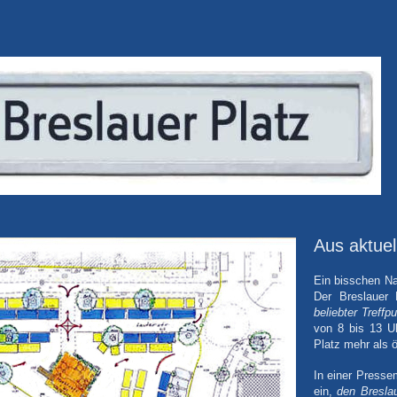
Aus aktue
Ein bisschen Na
Der Breslauer
beliebter Treffpu
von 8 bis 13 U
Platz mehr als 
In einer Presse
ein,
den Breslau