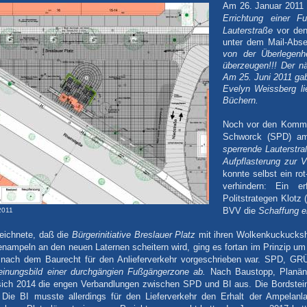
Am 26. Januar 2011 
Errichtung einer F
Lauterstraße
vor den
unter dem Mail-Abse
von der Überlegenh
überzeugen!!! Der nä
Am 25. Juni 2011 gab
Evelyn Weissberg li
Büchern.
Noch vor den Kommun
Schworck (SPD) am
sperrende Lauterstr
Aufpflasterung zur V
konnte selbst ein ro
verhindern: Ein e
Politstrategen Klot
BVV die
Schaffung e
2011
zeichnete, daß die
Bürgerinitiative Breslauer Platz
mit ihren Wolkenkuckuckshei
enampeln an den neuen Laternen scheitern wird, ging es fortan im Prinzip u
e nach dem Baurecht für den Anlieferverkehr vorgeschrieben war. SPD, 
einungsbild einer durchgängien Fußgängerzone ab.
Nach Baustopp, Planänd
sich 2014 die engen Verbandlungen zwischen SPD und BI aus. Die Bordstein
ie BI musste allerdings für den Lieferverkehr den Erhalt der Ampelanl