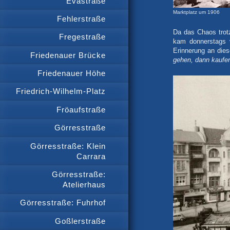
Evastraße
Marktplatz um 1906
Fehlerstraße
Da das Chaos tro
Fregestraße
kam donnerstags 
Erinnerung an dies
Friedenauer Brücke
gehen, dann kaufen 
Friedenauer Höhe
Friedrich-Wilhelm-Platz
Fröaufstraße
Görresstraße
Görresstraße: Klein
Carrara
Görresstraße:
Atelierhaus
Görresstraße: Fuhrhof
Goßlerstraße