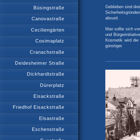
Geblieben sind dre
Büsingstraße
Sicherheitsgründen
absurd.
Canovastraße
Man sollte sich vo
Ceciliengärten
und Bürgerinitiativ
Kosmetik wird die
Cosimaplatz
günstiger.
Cranachstraße
Deidesheimer Straße
Dickhardtstraße
Dürerplatz
Eisackstraße
Friedhof Eisackstraße
Elsastraße
Eschenstraße