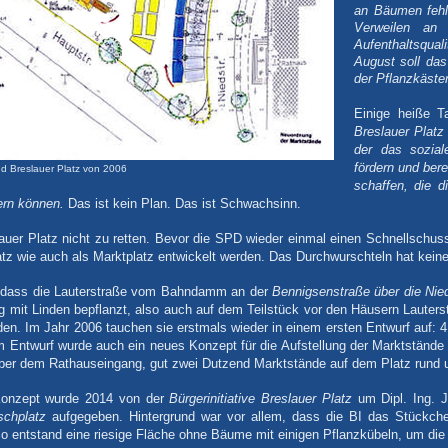
an Bäumen fehl
Verweilen an
Aufenthaltsquali
August soll da
der Pflanzkäste
Einige heiße T
Breslauer Platz
der das sozial
fördern und ber
nd Breslauer Platz von 2006
schaffen, die 
ern können.
Das ist kein Plan. Das ist Schwachsinn.
auer Platz nicht zu retten. Bevor die SPD wieder einmal einen Schnellschuss s
atz wie auch als Marktplatz entwickelt werden. Das Durchwurschteln hat keine
n, dass die Lauterstraße vom Bahndamm an der
Bennigsenstraße über die Nie
ig mit Linden bepflanzt, also auch auf dem Teilstück vor den Häusern Lauters
n. Im Jahr 2006 tauchen sie erstmals wieder in einem ersten Entwurf auf: 
m Entwurf wurde auch ein neues Konzept für die Aufstellung der Marktstände p
ber dem Rathauseingang, gut zwei Dutzend Marktstände auf dem Platz rund 
Konzept wurde 2014 von der
Bürgerinitiative Breslauer Platz
um Dipl. Ing. 
schplatz
aufgegeben. Hintergrund war vor allem, dass die BI das Stückch
So entstand eine riesige Fläche ohne Bäume mit einigen Pflanzkübeln, um die