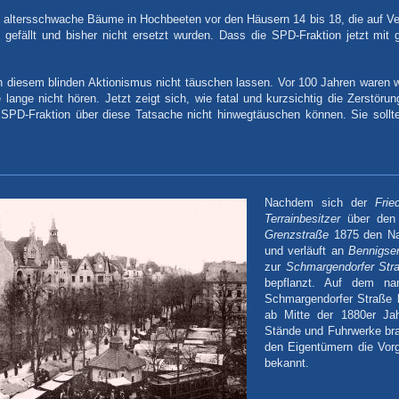
i altersschwache Bäume in Hochbeeten vor den Häusern 14 bis 18, die auf Ve
 gefällt und bisher nicht ersetzt wurden. Dass die SPD-Fraktion jetzt mit
n diesem blinden Aktionismus nicht täuschen lassen. Vor 100 Jahren waren wir
e lange nicht hören. Jetzt zeigt sich, wie fatal und kurzsichtig die Zerstöru
 SPD-Fraktion über diese Tatsache nicht hinwegtäuschen können. Sie sollt
Nachdem sich der
Fri
Terrainbesitzer
über den V
Grenzstraße
1875 den 
und verläuft an
Bennigsen
zur
Schmargendorfer Str
bepflanzt. Auf dem na
Schmargendorfer Straße 
ab Mitte der 1880er Ja
Stände und Fuhrwerke br
den Eigentümern die Vor
bekannt.