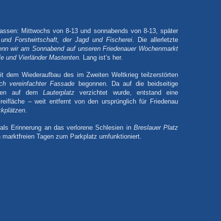
assen: Mittwochs von 8-13 und sonnabends von 8-13, später
nd Forstwirtschaft, der Jagd und Fischerei
. Die allerletzte
nn wir am Sonnabend auf unseren Friedenauer Wochenmarkt
ufe und Vierländer Mastenten.
Lang ist‘s her.
t dem Wiederaufbau des im Zweiten Weltkrieg teilzerstörten
ich vereinfachter Fassade
begonnen. Da auf die beidseitige
nden auf dem
Lauterplatz
verzichtet wurde, entstand eine
eifläche – weit entfernt von den ursprünglich für Friedenau
kplätzen
.
als Erinnerung an das verlorene Schlesien in
Breslauer Platz
marktfreien Tagen zum Parkplatz umfunktioniert.