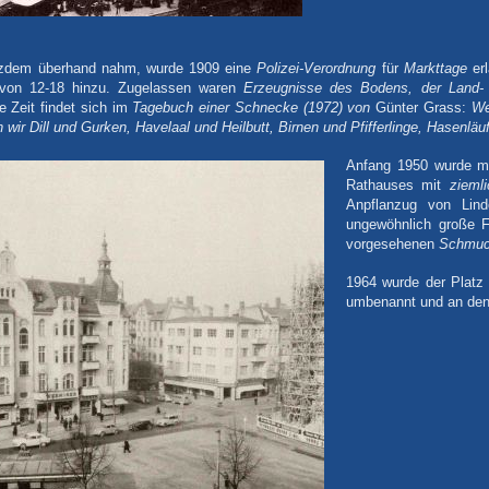
tzdem überhand nahm, wurde 1909 eine
Polizei-Verordnung
für
Markttage
erl
von 12-18 hinzu. Zugelassen waren
Erzeugnisse des Bodens, der Land- u
e Zeit findet sich im
Tagebuch einer Schnecke (1972) von
Günter Grass:
We
wir Dill und Gurken, Havelaal und Heilbutt, Birnen und Pfifferlinge, Hasenlä
Anfang 1950 wurde mi
Rathauses mit
zieml
Anpflanzug von Li
ungewöhnlich große Fr
vorgesehenen
Schmuc
1964 wurde der Platz 
umbenannt und an den 