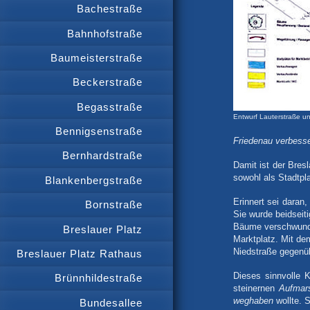
Bachestraße
Bahnhofstraße
Baumeisterstraße
Beckerstraße
Begasstraße
Entwurf Lauterstraße u
Bennigsenstraße
Friedenau verbess
Bernhardstraße
Damit ist der Bresl
sowohl als Stadtpl
Blankenbergstraße
Erinnert sei dara
Bornstraße
Sie wurde beidseit
Bäume verschwunde
Breslauer Platz
Marktplatz. Mit de
Niedstraße gegenü
Breslauer Platz Rathaus
Dieses sinnvolle 
Brünnhildestraße
steinernen
Aufmar
weghaben
wollte. 
Bundesallee