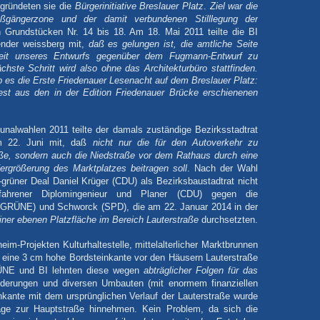
gründeten sie die
Bürgerinitiative Breslauer Platz
.
Ziel war die
ußgängerzone und der damit verbundenen Stilllegung der
 Grundstücken Nr. 14 bis 18.
Am 18. Mai 2011 teilte die BI
nder weissberg mit,
daß es gelungen ist, die amtliche Seite
eit unseres Entwurfs gegenüber dem Fugmann-Entwurf zu
chste Schritt wird also ohne das Architekturbüro stattfinden.
 es die Erste Friedenauer Lesenacht
auf dem Breslauer Platz:
est aus den in der Edition Friedenauer Brücke erschienenen
alwahlen 2011 teilte der damals zuständige Bezirksstadtrat
 22. Juni mit, daß
nicht nur die für den Autoverkehr zu
aße, sondern auch die Niedstraße vor dem Rathaus durch eine
ergrößerung des Marktplatzes beitragen soll
. Nach der Wahl
t-grüner Deal Daniel Krüger (CDU) als Bezirksbaustadtrat nicht
rfahrener Diplomingenieur und Planer (CDU) gegen die
z (GRÜNE) und Schworck (SPD), die am 22. Januar 2014 in der
iner ebenen Platzfläche im Bereich Lauterstraße
durchsetzten.
m-Projekten Kulturhaltestelle, mittelalterlicher Marktbrunnen
m eine 3 cm hohe Bordsteinkante vor den Häusern Lauterstraße
GRÜNE und BI lehnten diese wegen
abträglicher Folgen für das
erungen und diversen Umbauten (mit enormem finanziellen
kante mit dem ursprünglichen Verlauf der Lauterstraße wurde
age zur Hauptstraße hinnehmen. Kein Problem, da sich die