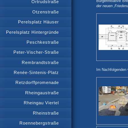
Bürgerinitiative B
Ortrudstraße
der neuen ‚Frieden
Otzenstraße
Perelsplatz Häuser
Perelsplatz Hintergründe
Peschkestraße
Peter-Vischer-Straße
Rembrandtstraße
Im Nachfolgenden 
Renée-Sintenis-Platz
Retzdorffpromenade
Rheingaustraße
Rheingau Viertel
Rheinstraße
Roennebergstraße