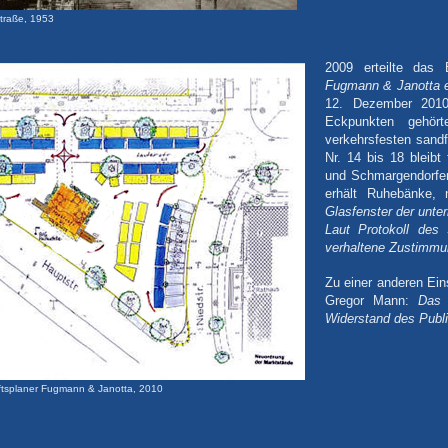
straße, 1953
2009 erteilte da
Fugmann & Janotta ei
12. Dezember 2010
Eckpunkten gehört
verkehrsfesten sand
Nr. 14 bis 18 bleibt
und Schmargendorfer 
erhält Ruhebänke,
Glasfenster der unte
Laut Protokoll des 
verhaltene Zustimmu
Zu einer anderen Ei
Gregor Mann:
Das 
Widerstand des Publ
ftsplaner Fugmann & Janotta, 2010