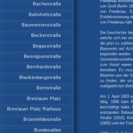
Friedenau existier
Bachestraße
von
Groß-Berlin
192
von Friedenau
. E
Bahnhofstraße
Entdekorisierung 
von Friedenau hält
Baumeisterstraße
Die Geschichte be
Beckerstraße
welche sich bei ei
die jetzt zu zahlen
Begasstraße
Bauverein auf Act
begründet werden.
Bennigsenstraße
Gemeindevorsteher
zum Vorort waren 
Bernhardstraße
bemühen. Es muss 
Beamter aus der St
Blankenbergstraße
zu finden, der si
maßgeblichen Behö
Bornstraße
Am 1. April 1903 
Breslauer Platz
tätig. 1906 kam R
beschäftigt hatte
Breslauer Platz Rathaus
entstanden Bebauu
Straße (1910), Kö
Brünnhildestraße
(1905) und der Frie
Bundesallee