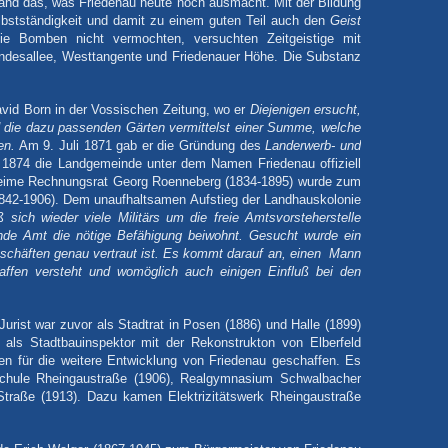
tand das, was Friedenau heute noch ausmacht. Mit der Bildung
bstständigkeit und damit zu einem guten Teil auch den
Geist
ie Bomben nicht vermochten, versuchten Zeitgeistige mit
undesallee, Westtangente und Friedenauer Höhe. Die Substanz
vid Born in der Vossischen Zeitung, wo er
Diejenigen ersucht,
d die dazu passenden Gärten vermittelst einer Summe, welche
en.
Am 9. Juli 1871 gab er die Gründung des
Landerwerb- und
1874 die Landgemeinde unter dem Namen Friedenau offiziell
heime Rechnungsrat Georg Roenneberg (1834-1895) wurde zum
1842-1906). Dem unaufhaltsamen Aufstieg der Landhauskolonie
 sich wieder viele Militärs um die freie Amtsvorsteherstelle
nde Amt die nötige Befähigung beiwohnt. Gesucht wurde
ein
schäften genau vertraut ist. Es kommt darauf an, einen Mann
affen versteht und womöglich auch einigen Einfluß bei den
urist war zuvor als Stadtrat in Posen (1886) und Halle (1899)
als Stadtbauinspektor mit der Rekonstrukton von Elberfeld
en für die weitere Entwicklung von Friedenau geschaffen. Es
schule Rheingaustraße (1906), Realgymnasium Schwalbacher
traße (1913). Dazu kamen Elektrizitätswerk Rheingaustraße