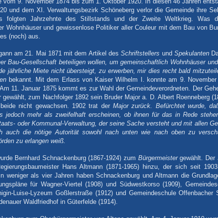
te vom 9. November 1874 bis zum 1. Oktober 1920. In diesen 46 Jahren ents
0 und dem XI. Verwaltungsbezirk Schöneberg verlor die Gemeinde ihre Sel
s folgten Jahrzehnte des Stillstands und der Zweite Weltkrieg. Was d
der Wohnhäuser und gewissenlose Politiker aller Couleur mit dem Bau von B
 es (noch) aus.
gann am 21. Mai 1871 mit dem Artikel des
Schriftstellers
und
Spekulanten
Da
ner Bau-Gesellschaft beteiligen wollen, um gemeinschaftlich Wohnhäuser un
de jährliche Miete nicht übersteigt, zu erwerben, mir dies recht bald mitzuteil
ien
bekannt. Mit dem Erlass von Kaiser Wilhelm I. konnte am 9. November 
 Am 11. Januar 1875 kommt es zur Wahl der Gemeindeverordneten. Der Ge
 gewählt, zum Nachfolger 1892 sein Bruder Major a. D. Albert Roenneberg (
beide nicht gewachsen. 1902 trat der
Major zurück. Befürchtet wurde, daß
jedoch mehr als zweifelhaft erscheinen, ob ihnen für das in Rede stehe
aats- oder Kommunal-Verwaltung, der seine Sache versteht und mit allen Ge
ch auch die nötige Autorität sowohl nach unten wie nach oben zu versch
rden zu erlangen weiß.
wurde Bernhard Schnackenburg (1867-1924) zum
Bürgermeister
gewählt. Der J
egierungsbaumeister Hans Altmann (1871-1965) hinzu, der sich seit 1903 
. In weniger als vier Jahren haben Schnackenburg und Altmann die Grundlag
ngspläne für Wagner-Viertel (1908) und Südwestkorso (1909), Gemeinde
nigin-Luise-Lyzeum Goßlerstraße (1912) und Gemeindeschule Offenbacher S
denauer Waldfriedhof in Güterfelde (1914).