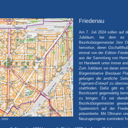
Friedenau
Am 7. Juli 2024 sollen auf 
Jubiläum, bei dem es 
Bezirksbürgermeister Jörn O
hervortun, deren
Gschaftlhub
einmal von der
Edition Fried
aus der Sammlung von Herma
ist Handwerk
unter immer ande
Zum Jubiläum sei daran erinn
Bürgerinitiative Breslauer Pla
gelungen
die
amtliche Sei
Fugmann-Entwurf zu überzeu
stattfinden.
Dafür gibt es h
Bezirksamt gegenwärtig bemü
Es sei obendr
zu bringen.
Bezirksbürgermeister gew
Spatenstich auf der Fried
präsentierte. Mit Oltmann un
Neuzugezogene zumindest fr
n, 2000