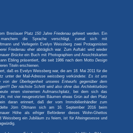
dem Breslauer Platz
150 Jahre Friedenau
gefeiert werden. Ein
manchem die Sprache verschlägt, zumal sich mit
ltmann und Verlegerin Evelyn Weissberg zwei Protagonisten
erei
Friedenau eher abträglich war. Zum Auftakt wird wieder
enauer Brücke
ein
Buch mit Photographien und Ansichtskarten
nn Ebling präsentiert, die seit 1986 nach dem Motto
Design
ren Titeln erschienen.
ert, daß es Evelyn Weissberg war, die am 18. Mai 2011 für die
tz
unter der Mail-Adresse
weissberg
verkündete:
Es ist uns
te von der Überlegenheit unseres Entwurfs gegenüber dem
gen!!!
Der nächste Schritt wird also ohne das Architekturbüro
eute einen steinernen Aufmarschplatz, bei dem sich das
ht, mit vier neugesetzten Bäumen etwas Grün auf den Platz
ein daran erinnert, daß der vom Immobilienhändler zum
andelte Jörn Oltmann sich am 16. September 2016 beim
enauer Höhe als eifriger Beförderer dieses Wohn-Ghettos
d Weissberg ein Jubiläum zu feiern, ist für Alteingesesse und
agwürdig.