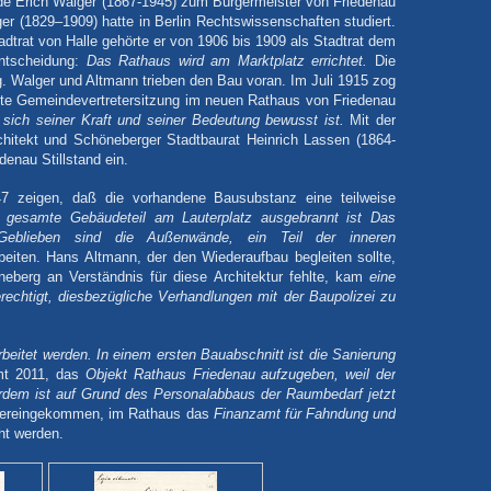
e Erich Walger (1867-1945) zum Bürgermeister von Friedenau
r (1829–1909) hatte in Berlin Rechtswissenschaften studiert.
adtrat von Halle gehörte er von 1906 bis 1909 als Stadtrat dem
ntscheidung:
Das Rathaus wird am Marktplatz errichtet.
Die
. Walger und Altmann trieben den Bau voran. Im Juli 1915 zog
te Gemeindevertretersitzung im neuen Rathaus von Friedenau
ich seiner Kraft und seiner Bedeutung bewusst ist.
Mit der
itekt und Schöneberger Stadtbaurat Heinrich Lassen (1864-
denau Stillstand ein.
947 zeigen, daß die vorhandene Bausubstanz eine teilweise
r gesamte Gebäudeteil am Lauterplatz ausgebrannt ist Das
 Geblieben sind die Außenwände, ein Teil der inneren
iten. Hans Altmann, der den Wiederaufbau begleiten sollte,
eberg an Verständnis für diese Architektur fehlte, kam
eine
rechtigt, diesbezügliche Verhandlungen mit der Baupolizei zu
beitet werden. In einem ersten Bauabschnitt ist die Sanierung
amt 2011, das
Objekt Rathaus Friedenau
aufzugeben, weil der
ßerdem ist auf Grund des Personalabbaus der Raumbedarf jetzt
bereingekommen, im Rathaus das
Finanzamt für Fahndung und
ht werden.