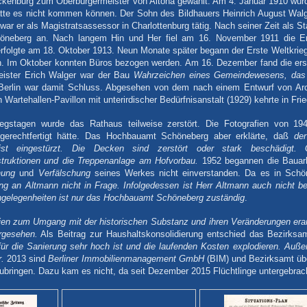
kenburg zum Oberbürgermeister von Altona gewählt. Am 4. Januar 1910 wurd
tte es nicht kommen können. Der Sohn des Bildhauers Heinrich August Walge
ar er als Magistratsassessor in Charlottenburg tätig. Nach seiner Zeit als St
höneberg an. Nach langem Hin und Her fiel am 16. November 1911 die E
rfolgte am 18. Oktober 1913. Neun Monate später begann der Erste Weltkrieg
n. Im Oktober konnten Büros bezogen werden. Am 16. Dezember fand die ers
meister Erich Walger war der Bau
Wahrzeichen eines Gemeindewesens, das s
Berlin war damit Schluss. Abgesehen von dem nach einem Entwurf von Arch
Wartehallen-Pavillon mit unterirdischer Bedürfnisanstalt (1929) kehrte in Frie
iegstagen wurde das Rathaus teilweise zerstört. Die Fotografien von 1
 gerechtfertigt hätte. Das Hochbauamt Schöneberg aber erklärte, daß
de
 ist eingestürzt. Die Decken sind zerstört oder stark beschädigt.
truktionen und die Treppenanlage am Hofvorbau.
1952 begannen die Bauarbe
hung
und
Verfälschung
seines Werkes nicht einverstanden. Da es in Schön
ng an Altmann nicht in Frage. Infolgedessen ist Herr Altmann auch nicht be
Angelegenheiten ist nur das Hochbauamt Schöneberg zuständig
.
nien zum Umgang mit der historischen Substanz und ihren Veränderungen erar
rgesehen.
Als Beitrag zur Haushaltskonsolidierung entschied das Bezirks
 für die Sanierung sehr hoch ist und die laufenden Kosten explodieren. Au
r.
2013 sind
Berliner Immobilienmanagement GmbH
(BIM) und Bezirksamt ü
ubringen. Dazu kam es nicht, da seit Dezember 2015 Flüchtlinge untergebrac