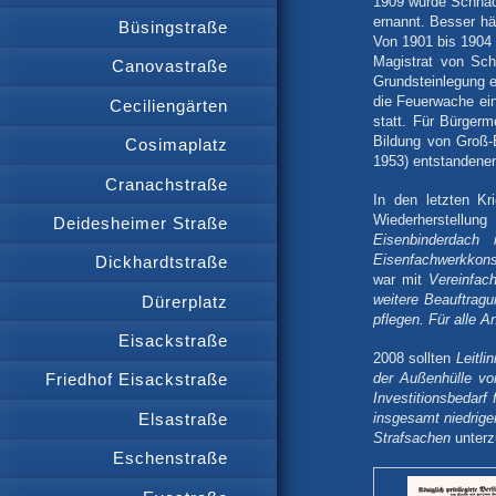
1909 wurde Schnac
ernannt. Besser hä
Büsingstraße
Von 1901 bis 1904 w
Magistrat von Sc
Canovastraße
Grundsteinlegung e
die Feuerwache ei
Ceciliengärten
statt. Für Bürger
Bildung von Groß-
Cosimaplatz
1953) entstandenen 
Cranachstraße
In den letzten Kr
Wiederherstellung
Deidesheimer Straße
Eisenbinderdach
Eisenfachwerkkons
Dickhardtstraße
war mit
Vereinfac
weitere Beauftragu
Dürerplatz
pflegen. Für alle 
Eisackstraße
2008 sollten
Leitli
der Außenhülle vo
Friedhof Eisackstraße
Investitionsbedarf
Elsastraße
insgesamt niedrige
Strafsachen
unterz
Eschenstraße