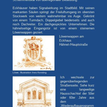
Schlemmerlokal von überregionaler Bedeutung.
Eckhäuser haben Signalwirkung im Stadtbild. Mit seinen
markanten Säulen springt der Freiluftumgang im obersten
Stockwerk von weitem wahrnehmbar ins Auge. Gekrönt
von einem Turmdach, Doppelgiebel beiderseits und auch
noch Dachreiter. Ein dachgespicktes Unternehmen. Die
hähnelseitige Eingangstür ist von einem steinernen
Löwenwappen geziert.
Löwenwappen am
Eckhaus
Hähnel-/Hauptstraße
Löwe. Illustration Ines Kersting
Ich wechsele zur
gegenüberliegenden
Straßenseite. Sehe kurz
eine langweilige
Hausschachtel der 50er
oder 60er Jahre aus
dem
„Wiederaufbauprogramm