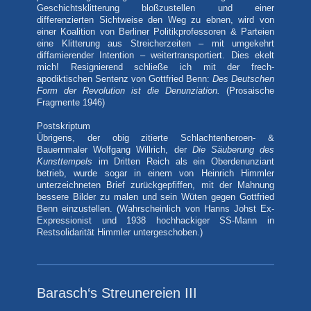
Geschichtsklitterung bloßzustellen und einer
differenzierten Sichtweise den Weg zu ebnen, wird von
einer Koalition von Berliner Politikprofessoren & Parteien
eine Klitterung aus Streicherzeiten – mit umgekehrt
diffamierender Intention – weitertransportiert. Dies ekelt
mich! Resignierend schließe ich mit der frech-
apodiktischen Sentenz von Gottfried Benn:
Des Deutschen
Form der Revolution ist die Denunziation.
(Prosaische
Fragmente 1946)
Postskriptum
Übrigens, der obig zitierte Schlachtenheroen- &
Bauernmaler Wolfgang Willrich, der
Die Säuberung des
Kunsttempels
im Dritten Reich als ein Oberdenunziant
betrieb, wurde sogar in einem von Heinrich Himmler
unterzeichneten Brief zurückgepfiffen, mit der Mahnung
bessere Bilder zu malen und sein Wüten gegen Gottfried
Benn einzustellen. (Wahrscheinlich von Hanns Johst Ex-
Expressionist und 1938 hochhackiger SS-Mann in
Restsolidarität Himmler untergeschoben.)
Barasch‘s Streunereien III