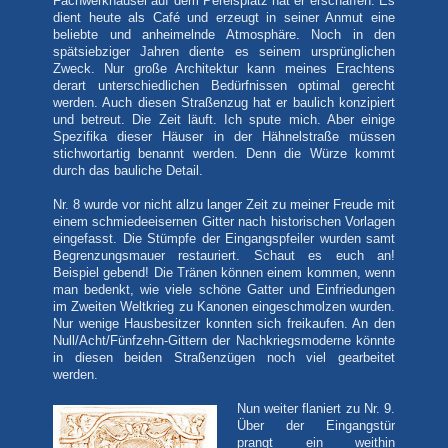
Fachwerkhäusel auf dem Perelsplatz hat er erschaffen. Es
dient heute als Café und erzeugt in seiner Anmut eine
beliebte und anheimelnde Atmosphäre. Noch in den
spätsiebziger Jahren diente es seinem ursprünglichen
Zweck. Nur große Architektur kann meines Erachtens
derart unterschiedlichen Bedürfnissen optimal gerecht
werden. Auch diesen Straßenzug hat er baulich konzipiert
und betreut. Die Zeit läuft. Ich spute mich. Aber einige
Spezifika dieser Häuser in der Hähnelstraße müssen
stichwortartig benannt werden. Denn die Würze kommt
durch das bauliche Detail.
Nr. 8 wurde vor nicht allzu langer Zeit zu meiner Freude mit
einem schmiedeeisernen Gitter nach historischen Vorlagen
eingefasst. Die Stümpfe der Eingangspfeiler wurden samt
Begrenzungsmauer restauriert. Schaut es euch an!
Beispiel gebend! Die Tränen können einem kommen, wenn
man bedenkt, wie viele schöne Gatter und Einfriedungen
im Zweiten Weltkrieg zu Kanonen eingeschmolzen wurden.
Nur wenige Hausbesitzer konnten sich freikaufen. An den
Null/Acht/Fünfzehn-Gittern der Nachkriegsmoderne könnte
in diesen beiden Straßenzügen noch viel gearbeitet
werden.
Nun weiter flaniert zu Nr. 9.
Über der Eingangstür
prangt ein weithin