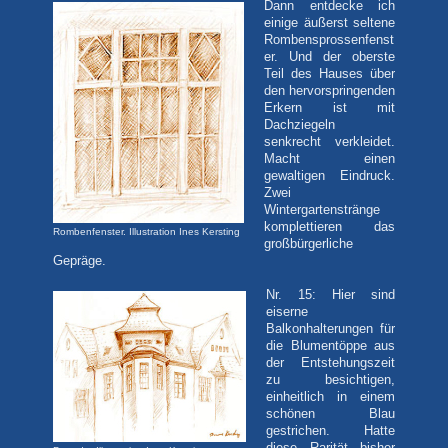
Dann entdecke ich
einige äußerst seltene
Rombensprossenfenst
er. Und der oberste
Teil des Hauses über
den hervorspringenden
Erkern ist mit
Dachziegeln
senkrecht verkleidet.
Macht einen
gewaltigen Eindruck.
Zwei
Wintergartenstränge
komplettieren das
Rombenfenster. Illustration Ines Kersting
großbürgerliche
Gepräge.
Nr. 15: Hier sind
eiserne
Balkonhalterungen für
die Blumentöppe aus
der Entstehungszeit
zu besichtigen,
einheitlich in einem
schönen Blau
gestrichen. Hatte