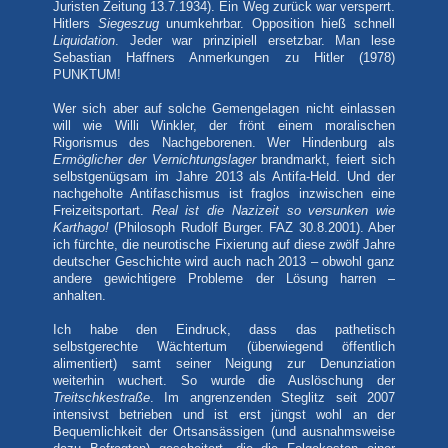
Juristen Zeitung 13.7.1934). Ein Weg zurück war versperrt.
Hitlers
Siegeszug
unumkehrbar. Opposition hieß schnell
Liquidation
. Jeder war prinzipiell ersetzbar. Man lese
Sebastian Haffners Anmerkungen zu Hitler (1978)
PUNKTUM!
Wer sich aber auf solche Gemengelagen nicht einlassen
will wie Willi Winkler, der frönt einem moralischen
Rigorismus des Nachgeborenen. Wer Hindenburg als
Ermöglicher der Vernichtungslager
brandmarkt, feiert sich
selbstgenügsam im Jahre 2013 als Antifa-Held. Und der
nachgeholte Antifaschismus ist fraglos inzwischen eine
Freizeitsportart.
Real ist die Nazizeit so versunken wie
Karthago!
(Philosoph Rudolf Burger. FAZ 30.8.2001). Aber
ich fürchte, die neurotische Fixierung auf diese zwölf Jahre
deutscher Geschichte wird auch nach 2013 – obwohl ganz
andere gewichtigere Probleme der Lösung harren –
anhalten.
Ich habe den Eindruck, dass das pathetisch
selbstgerechte Wächtertum (überwiegend öffentlich
alimentiert) samt seiner Neigung zur Denunziation
weiterhin wuchert. So wurde die Auslöschung der
Treitschkestraße
. Im angrenzenden Steglitz seit 2007
intensivst betrieben und ist erst jüngst wohl an der
Bequemlichkeit der Ortsansässigen (und ausnahmsweise