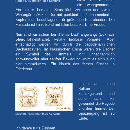
diese Rarität bisher
Pagode. Illustration Ines Kersting
nie wahrgenommen!
Ein breiter, bemalter Sims läuft zwischen den zweistr.
Wintergärten/Erker. Die mit punktiertem / ornamentiertem
Kupferblech beschlagene Tür grüßt den Eintretenden. Die
Fassade ist hinreißend mit Efeu berankt. Eine Freude!
Nun sind wir schon bei „Hellas Bad“ angelangt (Eckhaus
Stier-/Hähnelstraße). Relativ liebloser Vorgarten. Aber
entschädigt werden wir durch die pagodenähnlichen
Dachaufbauten. Im klassischen China waren die Dächer
ein Symbol des Himmels. Mit unnachahmlich
schwungvoller aber sanfter Bewegung wölbt es sich auch
hier himmelwärts. Ein Hauch des fernen Ostens in
Friedenau.
Ich bin auf meinen
Balkon
zurückgekehrt und
sehe nach links
gewendet die Pagode
und den Himmel. Der
Spaziergang ist zu
Masken. Illustration Ines Kersting
Ende.
Ich danke für’s Zuhören.