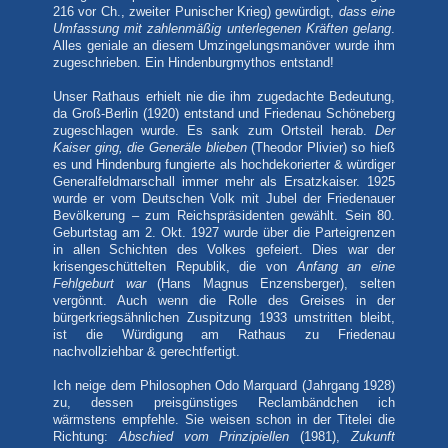
216 vor Ch., zweiter Punischer Krieg) gewürdigt,
dass eine
Umfassung mit zahlenmäßig unterlegenen Kräften gelang
.
Alles geniale an diesem Umzingelungsmanöver wurde ihm
zugeschrieben. Ein Hindenburgmythos entstand!
Unser Rathaus erhielt nie die ihm zugedachte Bedeutung,
da Groß-Berlin (1920) entstand und Friedenau Schöneberg
zugeschlagen wurde. Es sank zum Ortsteil herab.
Der
Kaiser ging, die Generäle blieben
(Theodor Plivier) so hieß
es und Hindenburg fungierte als hochdekorierter & würdiger
Generalfeldmarschall immer mehr als Ersatzkaiser. 1925
wurde er vom Deutschen Volk mit Jubel der Friedenauer
Bevölkerung – zum Reichspräsidenten gewählt. Sein 80.
Geburtstag am 2. Okt. 1927 wurde über die Parteigrenzen
in allen Schichten des Volkes gefeiert. Dies war der
krisengeschüttelten Republik, die von
Anfang an eine
Fehlgeburt war
(Hans Magnus Enzensberger), selten
vergönnt. Auch wenn die Rolle des Greises in der
bürgerkriegsähnlichen Zuspitzung 1933 umstritten bleibt,
ist die Würdigung am Rathaus zu Friedenau
nachvollziehbar & gerechtfertigt.
Ich neige dem Philosophen Odo Marquard (Jahrgang 1928)
zu, dessen preisgünstiges Reclambändchen ich
wärmstens empfehle. Sie weisen schon in der Titelei die
Richtung:
Abschied vom Prinzipiellen
(1981),
Zukunft