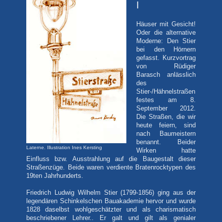
I
Häuser mit Gesicht!
Oder die alternative
Moderne: Den Stier
bei den Hörnern
gefasst. Kurzvortrag
von Rüdiger
Barasch anlässlich
des
Stier-/Hähnelstraßen
festes am 8.
September 2012.
Die Straßen, die wir
heute feiern, sind
nach Baumeistern
benannt. Beider
Laterne. Illustration Ines Kersting
Wirken hatte
Einfluss bzw. Ausstrahlung auf die Baugestalt dieser
Straßenzüge. Beide waren verdiente Bratenrocktypen des
19ten Jahrhunderts.
Friedrich Ludwig Wilhelm Stier (1799-1856) ging aus der
legendären Schinkelschen Bauakademie hervor und wurde
1828 daselbst wohlgeschätzter und als charismatisch
beschriebener Lehrer.. Er galt und gilt als genialer