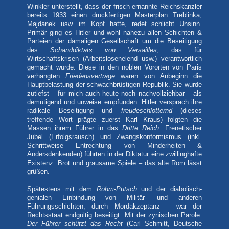
Winkler unterstellt, dass der frisch ernannte Reichskanzler
bereits 1933 einen druckfertigen Masterplan Treblinka,
Majdanek usw. im Kopf hatte, redet schlicht Unsinn.
Primär ging es Hitler und wohl nahezu allen Schichten &
Parteien der damaligen Gesellschaft um die Beseitigung
des
Schanddiktats von Versailles
, das für
Wirtschaftskrisen (Arbeitslosenelend usw.) verantwortlich
gemacht wurde. Diese in den noblen Vororten von Paris
verhängten
Friedensverträge
waren von Anbeginn die
Hauptbelastung der schwachbrüstigen Republik. Sie wurde
zutiefst – für mich auch heute noch nachvollziehbar – als
demütigend und unweise empfunden. Hitler versprach ihre
radikale Beseitigung und
freudeschlotternd
(dieses
treffende Wort prägte zuerst Karl Kraus) folgten die
Massen ihrem Führer in das
Dritte Reich
. Frenetischer
Jubel (Erfolgsrausch) und Zwangskonformismus (inkl.
Schrittweise Entrechtung von Minderheiten &
Andersdenkenden) führten in der Diktatur eine zwillinghafte
Existenz. Brot und grausame Spiele – das alte Rom lässt
grüßen.
Spätestens mit dem
Röhm-Putsch
und der diabolisch-
genialen Einbindung von Militär- und anderen
Führungsschichten, durch Mordakzeptanz – war der
Rechtsstaat endgültig beseitigt. Mit der zynischen Parole:
Der Führer schützt das Recht
(Carl Schmitt, Deutsche