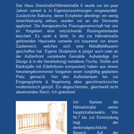
Das Haus Stierstraße/Hähnelstraße 6 wurde vor ein paar
Jahren saniert & in Eigentumswohnungen umgewandelt.
Zusätzliche Balkone, deren Eckpfeiler allerdings ein wenig
streichholzartig wirken, wurden vor an der Stirnseite
appliziert. Die therapeutische Praxisgemeinschaft hat uns
im Vorgarten eine entzückende Rosengartenlaube
beschert. Es rankt & blüht. In der zur Hähnelstraße
gehörenden Hausseite verweile ich staunend vor einem
Zauberreich, welches sich eine Metallbildhauerin
geschaffen hat. Eigene Skulpturen & jüngst auch zwei an
der Außenfront verankerte Gemälde. Aufwändige (im
Design & in der Verarbeitung) metallene Tische, Stühle und
Bänke(alle mit Edelhölzern komponiert) haben aus einem
heruntergekommenen Vorgarten einen sorgfältig geplanten
Platz gemacht. Von den Außenlampen bis zur
Eingangspforte & Begrünung alles geschmackssicher
modernistisch gestylt. Ein abgeschirmtes, gleichwohl nicht
abweisendes Reich. Ich gratuliere!
Ich flaniere die
Hähnelstraße weiter
hauptstraßenwärts. Von
Nr.7 bis zur Einmündung
liegt der
denkmalgeschützte
Bereich. Auf der