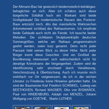
Der Altmann-Bau hat gewisslich biedermeierlich-behäbiges-
behagliches an sich. Aber ich schätze auch diese
bürgerliche Solidität hoch ein. Markant sind beide
Großgebäude! Die modernistische Rasanz des Punitzer-
Baus entzückt mich, dito das meisterliche Wahrzeichen
(kilometerweit sichtbar) des Rathausturmes. Ich empfinde
beide Gebäude auch nicht als Feinde. Ich lausche beider
Melodien. Die sichtbaren Skulpturenköpfe deutscher
Geistesgrößen, welche am Rathaus programmatisch
geehrt werden, seien kurz genannt. Denn nicht jeder
Passant hebt seinen Blick zu dieser Höhe. Nicht jeder
Bürger kennt diese Gesichter. Und ein Großteil der
Bevölkerung interessiert sich wahrscheinlich nicht für
derartige Krimskrams der Vergangenheit. Zudem wird die
Identifizierung sehr erschwert durch Verwitterung,
Verschmutzung & Übertünchung. Auch ich musste mich
mehrfach vor Ort vergewissern, da ich in der reichen
Literatur zu Friedenau keine Hinweise gefunden hatte. Da
sind der Baumeister Karl Friedrich SCHINKEL, Ludwig van
BEETHOVEN, Richard WAGNER, Otto von BISMARCK,
Paul von HINDENBURG, Adolph von MENZEL, Johann
Wolfgang von GOETHE, Martin LUTHER.