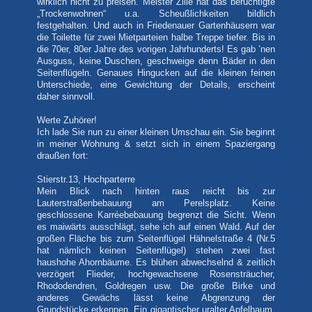
wirklich nicht zu preisen. Meister Zille hat das berüchtigte
„Trockenwohnen“ u.a. Scheußlichkeiten bildlich
festgehalten. Und auch in Friedenauer Gartenhäusern war
die Toilette für zwei Mietparteien halbe Treppe tiefer. Bis in
die 70er, 80er Jahre des vorigen Jahrhunderts! Es gab ’nen
Ausguss, keine Duschen, geschweige denn Bäder in den
Seitenflügeln. Genaues Hingucken auf die kleinen feinen
Unterschiede, eine Gewichtung der Details, erscheint
daher sinnvoll.
Werte Zuhörer!
Ich lade Sie nun zu einer kleinen Umschau ein. Sie beginnt
in meiner Wohnung & setzt sich in einem Spaziergang
draußen fort:
Stierstr.13, Hochparterre
Mein Blick nach hinten raus reicht bis zur
Lauterstraßenbebauung am Perelsplatz. Keine
geschlossene Karréebebauung begrenzt die Sicht. Wenn
es maiwärts ausschlägt, sehe ich auf einen Wald. Auf der
großen Fläche bis zum Seitenflügel Hähnelstraße 4 (Nr.5
hat nämlich keinen Seitenflügel) stehen zwei fast
haushohe Ahornbäume. Es blühen abwechselnd & zeitlich
verzögert Flieder, hochgewachsene Rosensträucher,
Rhododendren, Goldregen usw. Die große Birke und
anderes Gewächs lässt keine Abgrenzung der
Grundstücke erkennen. Ein gigantischer uralter Apfelbaum,