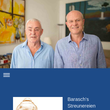
Barasch's
Streunereien