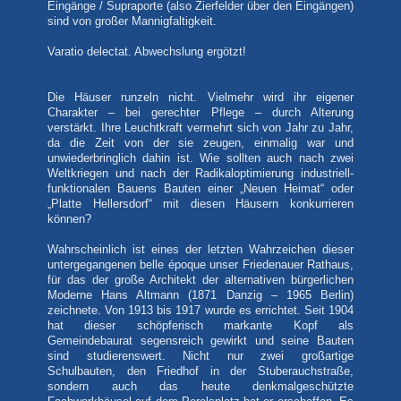
Eingänge / Supraporte (also Zierfelder über den Eingängen)
sind von großer Mannigfaltigkeit.
Varatio delectat. Abwechslung ergötzt!
Die Häuser runzeln nicht. Vielmehr wird ihr eigener
Charakter – bei gerechter Pflege – durch Alterung
verstärkt. Ihre Leuchtkraft vermehrt sich von Jahr zu Jahr,
da die Zeit von der sie zeugen, einmalig war und
unwiederbringlich dahin ist. Wie sollten auch nach zwei
Weltkriegen und nach der Radikaloptimierung industriell-
funktionalen Bauens Bauten einer „Neuen Heimat“ oder
„Platte Hellersdorf“ mit diesen Häusern konkurrieren
können?
Wahrscheinlich ist eines der letzten Wahrzeichen dieser
untergegangenen belle époque unser Friedenauer Rathaus,
für das der große Architekt der alternativen bürgerlichen
Moderne Hans Altmann (1871 Danzig – 1965 Berlin)
zeichnete. Von 1913 bis 1917 wurde es errichtet. Seit 1904
hat dieser schöpferisch markante Kopf als
Gemeindebaurat segensreich gewirkt und seine Bauten
sind studierenswert. Nicht nur zwei großartige
Schulbauten, den Friedhof in der Stuberauchstraße,
sondern auch das heute denkmalgeschützte