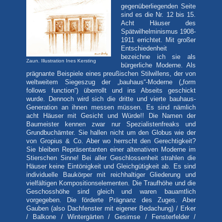
gegenüberliegenden Seite
sind es die Nr. 12 bis 15.
Acht Häuser des
Spätwilhelminismus 1908-
1911 errichtet. Mit großer
Entschiedenheit
bezeichne ich sie als
Zaun. Illustration Ines Kersting
bürgerliche Moderne. Als
prägnante Beispiele eines preußischen Stilwillens, der von
weltweitem Siegeszug der „bauhaus“-Moderne („form
follows function“) überrollt und ins Abseits geschickt
wurde. Dennoch wird sich die dritte und vierte bauhaus-
Generation an ihnen messen müssen. Es sind nämlich
acht Häuser mit Gesicht und Würde!! Die Namen der
Baumeister kennen zwar nur Spezialistenfreaks und
Grundbuchämter. Sie hallen nicht um den Globus wie der
von Gropius & Co. Aber wo herrscht den Gerechtigkeit?
Sie bleiben Repräsentanten einer altenativen Moderne im
Stierschen Sinne! Bei aller Geschlossenheit strahlen die
Häuser keine Eintönigkeit und Gleichgütigkeit ab. Es sind
individuelle Baukörper mit reichhaltiger Gliederung und
vielfältigen Kompositionselementen. Die Traufhöhe und die
Geschosshöhe sind gleich und waren bauamtlich
vorgegeben. Die förderte Prägnanz des Zuges. Aber
Gauben (also Dachfenster mit eigener Bedachung) / Erker
/ Balkone / Wintergärten / Gesimse / Fensterfelder /