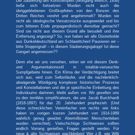
Die
Säuberung des Kunsttempels
(Wolfgang Willrich, 1938)
ließe sich fortsetzen: Wurden nicht auch die
übriggebliebenen Großkopfeten von den Bonzen des
Dritten Reiches verehrt und angehimmelt? Wurden sie
nicht als ideologische Versatzstücke ausgeweidet und bis
zum bitteren Ende propagandistisch dienstbar gemacht?
Sind sie nicht aus diesem Grund alle besudelt und ihre
Entfernung angezeigt? So, nun haben wir alle Düsterbolde
aus Dunkeldeutschland am Schlawittchen! Pausieren wir –
bitte Stoppsignal! – in diesem Säuberungsgalopp! Ist diese
Gangart angemessen??
Denn ehe wir uns versehen, reiten wir mit diesem Denk-
und Argumentationsstil in totalitär-verseuchte
Sumpfgebiete hinein. Ein Klima der Verdächtigung breitet
sich aus, wird zum Selbstläufer, und die nachdenklich-
abwägende Würdigung komplexer historischer Prozesse
und Konstellationen und die je spezifische Einbettung des
Individuums darinnen, bleibt außen vor. Wir gesellen uns
zu den
terribles simplificateurs
, die uns Jacob Burckhardt
(1818-1897) für das 20. Jahrhundert prophezieh. (Und
diese schrecklichen Vereinfacher von rechts wie links
haben im vorigen kurzen Jahrhundert von 1914-1989
wahrlich genug gewütet. Abermillionen Menschenleben
wurden vernichtet). Vielschichtige Sichtweisen sollten
endlich Vorrang genießen, Fragen gestellt werden. Für
neue & alte Sichtweisen wachbleiben! Wer z.B. wie Willi