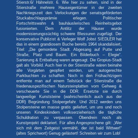
Stierstr.6/ Hähnelstr. 6. Wie hier zu sehen, sind in der
Stierstraße mehrere Hauseigentümer in der zweiten
Nachkriegszeit den Verlockungen der senatsgeförderten
Stuckabschlagsprämie erlegen. Politischer
Fortschrittswahn & bauhäuslerisches Reinheitsgebot
fusionierten. Dem Antlitz der Häuser wurde
modernisierungssüchtig schwere Blessuren zugefügt. Der
konservative Publizist & Verleger Wolf Jobst SIEDLER hat
das in einem grandiosem Buche bereits 1964 skandalisiert,
Titel: „Die gemordete Stadt. Abgesang auf Putte und
Straße, Platz und Baum. Ein Bilderbuch – Elegie“.
Sanierung & Entballung waren angesagt. Die Gropius-Stadt
galt als Vorbild. Auch hier in der Stierstraße wären beinahe
alle Vorgärten geopfert worden, um autogerechte
Parkbuchten zu schaffen. Noch in den Frühachtzigern
entfernte man auf einem Teilstück der Stierstraße die
friedenauspezifischen Natursteinplatten vom Gehweg &
verscheuerte Sie in die DDR. Ersetzte sie durch
langweilige Kunststeine (wahrscheinlich auch aus der
DDR) Begründung Stolpergefahr. Und 2012 werden uns
Stolpersteine en masse gratis geliefert, um uns und noch
unseren Kindeskindern volkserzieherisch die tägliche
Schuldration zu verpassen. Obendrein noch als
Kunstprojekt deklariert. Für alles Angesprochene gilt: „Wer
sich mit dem Zeitgeist vermählt, der ist bald Wittwer!“
(altes Sprichwort) Genug gelästert! Schreiten wir zum Lob!