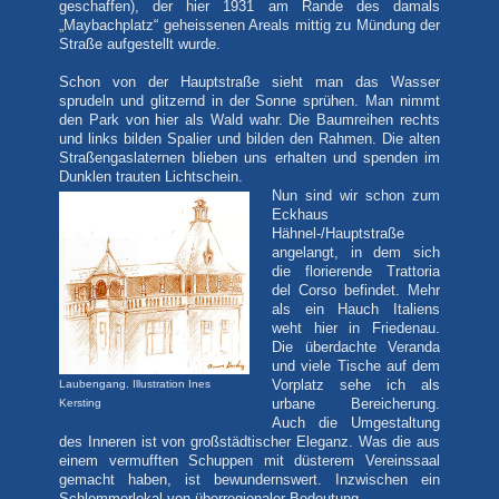
geschaffen), der hier 1931 am Rande des damals
„Maybachplatz“ geheissenen Areals mittig zu Mündung der
Straße aufgestellt wurde.
Schon von der Hauptstraße sieht man das Wasser
sprudeln und glitzernd in der Sonne sprühen. Man nimmt
den Park von hier als Wald wahr. Die Baumreihen rechts
und links bilden Spalier und bilden den Rahmen. Die alten
Straßengaslaternen blieben uns erhalten und spenden im
Dunklen trauten Lichtschein.
Nun sind wir schon zum
Eckhaus
Hähnel-/Hauptstraße
angelangt, in dem sich
die florierende Trattoria
del Corso befindet. Mehr
als ein Hauch Italiens
weht hier in Friedenau.
Die überdachte Veranda
und viele Tische auf dem
Laubengang. Illustration Ines
Vorplatz sehe ich als
Kersting
urbane Bereicherung.
Auch die Umgestaltung
des Inneren ist von großstädtischer Eleganz. Was die aus
einem vermufften Schuppen mit düsterem Vereinssaal
gemacht haben, ist bewundernswert. Inzwischen ein