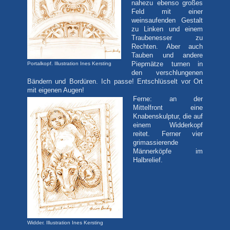
nahezu ebenso großes
Feld mit einer
weinsaufenden Gestalt
zu Linken und einem
Traubenesser zu
Rechten. Aber auch
Tauben und andere
Portalkopf. Illustration Ines Kersting
Piepmätze turnen in
den verschlungenen
Bändern und Bordüren. Ich passe! Entschlüsselt vor Ort
mit eigenen Augen!
Ferne: an der
Mittelfront eine
Knabenskulptur, die auf
einem Widderkopf
reitet. Ferner vier
grimassierende
Männerköpfe im
Halbrelief.
Widder. Illustration Ines Kersting