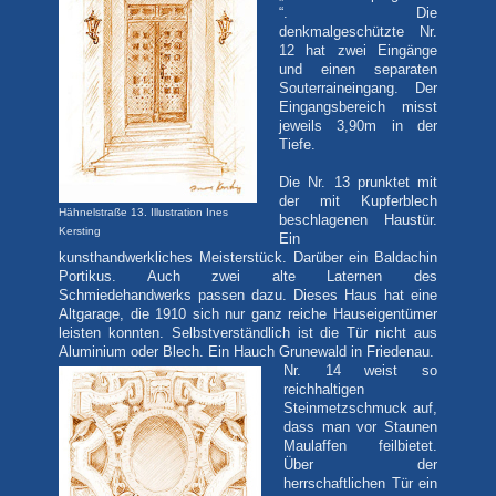
“. Die
denkmalgeschützte Nr.
12 hat zwei Eingänge
und einen separaten
Souterraineingang. Der
Eingangsbereich misst
jeweils 3,90m in der
Tiefe.
Die Nr. 13 prunktet mit
der mit Kupferblech
Hähnelstraße 13. Illustration Ines
beschlagenen Haustür.
Kersting
Ein
kunsthandwerkliches Meisterstück. Darüber ein Baldachin
Portikus. Auch zwei alte Laternen des
Schmiedehandwerks passen dazu. Dieses Haus hat eine
Altgarage, die 1910 sich nur ganz reiche Hauseigentümer
leisten konnten. Selbstverständlich ist die Tür nicht aus
Aluminium oder Blech. Ein Hauch Grunewald in Friedenau.
Nr. 14 weist so
reichhaltigen
Steinmetzschmuck auf,
dass man vor Staunen
Maulaffen feilbietet.
Über der
herrschaftlichen Tür ein