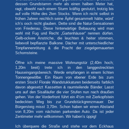
dessen Grundstamm mehr als einen halben Meter hat,
ragt, obwohl nach einem Sturm kräftig gestutzt, trotzig bis
auf volle Höhe des 2ten Stocks. Wenn ich nicht selbst in
frühen Jahren reichlich seine Äpfel gesammelt hätte, würd’
ich’s ooch nicht glauben. Dette sind die Natur-Sensationen
von Friedenau. Diese hinterwärtige Bebauung wird man
wohl mit Fug und Recht „Gartenhäuser“ nennen dürfen.
Gelb-ockere Anstriche, die leuchten & heiter stimmen,
liebevoll bepflanzte Balkone. Dächer mit unterschiedlicher
Tonpfannenrötung & die Pracht der ziegelgemauerten
Schornsteine.
Öffne ich meine massive Wohnungstür (2,40m hoch;
1,20m breit) trete ich in den langgestreckten
Hauseingangsbereich. Werde empfangen in einem lichten
Tonnengewölbe. Ein Raum von ebener Erde bis zum
ersten Stock! Florale Wandstukkaturen beiderseits farblich
davon abgesetzt Kassetten & raumteilende Bänder. Lasst
uns auf den Sisalläufer die vier Stufen nun nach draußen
gehen. Von der Vorderfront führt ein 4½m mit Zierkopfstein
bedeckten Weg bis zur Grundstückgrenzmauer. Der
Bürgersteig misst 3,70m. Schon haben wir einen Abstand
von 8,20m vom nächsten parkenden Auto. Da ist jeder
Zentimeter mehr willkommen. Wir haben’s üppig!
Ich überquere die Straße und stehe vor dem Eckhaus