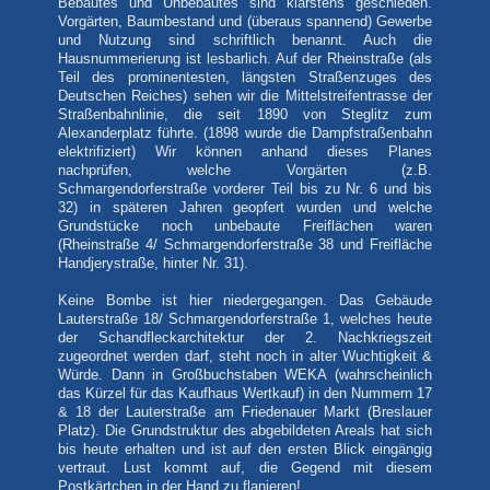
Bebautes und Unbebautes sind klarstens geschieden.
Vorgärten, Baumbestand und (überaus spannend) Gewerbe
und Nutzung sind schriftlich benannt. Auch die
Hausnummerierung ist lesbarlich. Auf der Rheinstraße (als
Teil des prominentesten, längsten Straßenzuges des
Deutschen Reiches) sehen wir die Mittelstreifentrasse der
Straßenbahnlinie, die seit 1890 von Steglitz zum
Alexanderplatz führte. (1898 wurde die Dampfstraßenbahn
elektrifiziert) Wir können anhand dieses Planes
nachprüfen, welche Vorgärten (z.B.
Schmargendorferstraße vorderer Teil bis zu Nr. 6 und bis
32) in späteren Jahren geopfert wurden und welche
Grundstücke noch unbebaute Freiflächen waren
(Rheinstraße 4/ Schmargendorferstraße 38 und Freifläche
Handjerystraße, hinter Nr. 31).
Keine Bombe ist hier niedergegangen. Das Gebäude
Lauterstraße 18/ Schmargendorferstraße 1, welches heute
der Schandfleckarchitektur der 2. Nachkriegszeit
zugeordnet werden darf, steht noch in alter Wuchtigkeit &
Würde. Dann in Großbuchstaben WEKA (wahrscheinlich
das Kürzel für das Kaufhaus Wertkauf) in den Nummern 17
& 18 der Lauterstraße am Friedenauer Markt (Breslauer
Platz). Die Grundstruktur des abgebildeten Areals hat sich
bis heute erhalten und ist auf den ersten Blick eingängig
vertraut. Lust kommt auf, die Gegend mit diesem
Postkärtchen in der Hand zu flanieren!