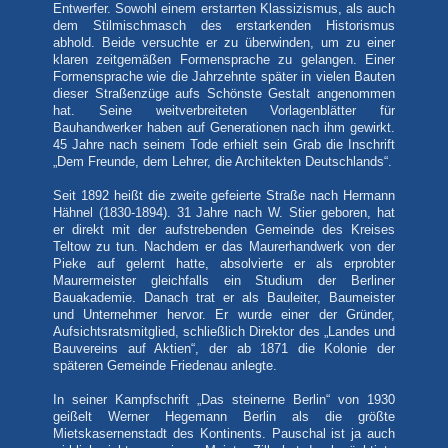
Entwerfer. Sowohl einem erstarrten Klassizismus, als auch
dem Stilmischmasch des erstarkenden Historismus
abhold. Beide versuchte er zu überwinden, um zu einer
klaren zeitgemäßen Formensprache zu gelangen. Einer
Formensprache wie die Jahrzehnte später in vielen Bauten
dieser Straßenzüge aufs Schönste Gestalt angenommen
hat. Seine weitverbreiteten Vorlagenblätter für
Bauhandwerker haben auf Generationen nach ihm gewirkt.
45 Jahre nach seinem Tode erhielt sein Grab die Inschrift
„Dem Freunde, dem Lehrer, die Architekten Deutschlands“.
Seit 1892 heißt die zweite gefeierte Straße nach Hermann
Hähnel (1830-1894). 31 Jahre nach W. Stier geboren, hat
er direkt mit der aufstrebenden Gemeinde des Kreises
Teltow zu tun. Nachdem er das Maurerhandwerk von der
Pieke auf gelernt hatte, absolvierte er als erprobter
Maurermeister gleichfalls ein Studium der Berliner
Bauakademie. Danach trat er als Bauleiter, Baumeister
und Unternehmer hervor. Er wurde einer der Gründer,
Aufsichtsratsmitglied, schließlich Direktor des „Landes und
Bauvereins auf Aktien“, der ab 1871 die Kolonie der
späteren Gemeinde Friedenau anlegte.
In seiner Kampfschrift „Das steinerne Berlin“ von 1930
geißelt Werner Hegemann Berlin als die größte
Mietskasernenstadt des Kontinents. Pauschal ist ja auch