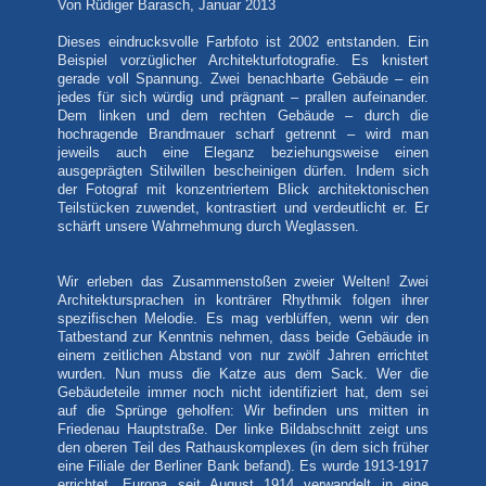
Von Rüdiger Barasch, Januar 2013
Dieses eindrucksvolle Farbfoto ist 2002 entstanden. Ein
Beispiel vorzüglicher Architekturfotografie. Es knistert
gerade voll Spannung. Zwei benachbarte Gebäude – ein
jedes für sich würdig und prägnant – prallen aufeinander.
Dem linken und dem rechten Gebäude – durch die
hochragende Brandmauer scharf getrennt – wird man
jeweils auch eine Eleganz beziehungsweise einen
ausgeprägten Stilwillen bescheinigen dürfen. Indem sich
der Fotograf mit konzentriertem Blick architektonischen
Teilstücken zuwendet, kontrastiert und verdeutlicht er. Er
schärft unsere Wahrnehmung durch Weglassen.
Wir erleben das Zusammenstoßen zweier Welten! Zwei
Architektursprachen in konträrer Rhythmik folgen ihrer
spezifischen Melodie. Es mag verblüffen, wenn wir den
Tatbestand zur Kenntnis nehmen, dass beide Gebäude in
einem zeitlichen Abstand von nur zwölf Jahren errichtet
wurden. Nun muss die Katze aus dem Sack. Wer die
Gebäudeteile immer noch nicht identifiziert hat, dem sei
auf die Sprünge geholfen: Wir befinden uns mitten in
Friedenau Hauptstraße. Der linke Bildabschnitt zeigt uns
den oberen Teil des Rathauskomplexes (in dem sich früher
eine Filiale der Berliner Bank befand). Es wurde 1913-1917
errichtet. Europa seit August 1914 verwandelt in eine