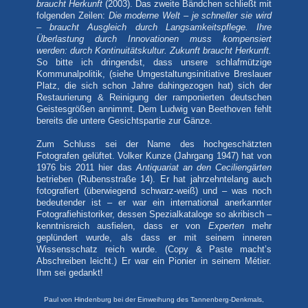
braucht Herkunft
(2003). Das zweite Bändchen schließt mit
folgenden Zeilen:
Die moderne Welt – je schneller sie wird
– braucht Ausgleich durch Langsamkeitspflege. Ihre
Überlastung durch Innovationen muss kompensiert
werden: durch Kontinuitätskultur. Zukunft braucht Herkunft.
So bitte ich dringendst, dass unsere schlafmützige
Kommunalpolitik, (siehe Umgestaltungsinitiative Breslauer
Platz, die sich schon Jahre dahingezogen hat) sich der
Restaurierung & Reinigung der ramponierten deutschen
Geistesgrößen annimmt. Dem Ludwig van Beethoven fehlt
bereits die untere Gesichtspartie zur Gänze.
Zum Schluss sei der Name des hochgeschätzten
Fotografen gelüftet. Volker Kunze (Jahrgang 1947) hat von
1976 bis 2011 hier das
Antiquariat an den Ceciliengärten
betrieben (Rubensstraße 14). Er hat jahrzehntelang auch
fotografiert (überwiegend schwarz-weiß) und – was noch
bedeutender ist – er war ein international anerkannter
Fotografiehistoriker, dessen Spezialkataloge so akribisch –
kenntnisreich ausfielen, dass er von
Experten
mehr
geplündert wurde, als dass er mit seinem inneren
Wissensschatz reich wurde. (Copy & Paste macht’s
Abschreiben leicht.) Er war ein Pionier in seinem Métier.
Ihm sei gedankt!
Paul von Hindenburg bei der Einweihung des Tannenberg-Denkmals,