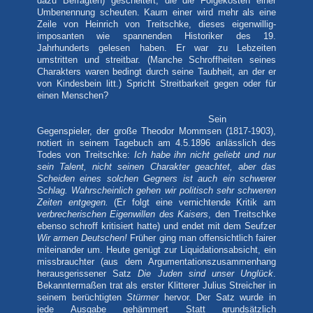
dazu Befragten) gescheitert, die die Folgekosten einer
Umbenennung scheuten. Kaum einer wird mehr als eine
Zeile von Heinrich von Treitschke, dieses eigenwillig-
imposanten wie spannenden Historiker des 19.
Jahrhunderts gelesen haben. Er war zu Lebzeiten
umstritten und streitbar. (Manche Schroffheiten seines
Charakters waren bedingt durch seine Taubheit, an der er
von Kindesbein litt.) Spricht Streitbarkeit gegen oder für
einen Menschen?
Sein
Gegenspieler, der große Theodor Mommsen (1817-1903),
notiert in seinem Tagebuch am 4.5.1896 anlässlich des
Todes von Treitschke:
Ich habe ihn nicht geliebt und nur
sein Talent, nicht seinen Charakter geachtet, aber das
Scheiden eines solchen Gegners ist auch ein schwerer
Schlag. Wahrscheinlich gehen wir politisch sehr schweren
Zeiten entgegen.
(Er folgt eine vernichtende Kritik am
verbrecherischen Eigenwillen des Kaisers
, den Treitschke
ebenso schroff kritisiert hatte) und endet mit dem Seufzer
Wir armen Deutschen!
Früher ging man offensichtlich fairer
miteinander um. Heute genügt zur Liquidationsabsicht, ein
missbrauchter (aus dem Argumentationszusammenhang
herausgerissener Satz
Die Juden sind unser Unglück
.
Bekanntermaßen trat als erster Klitterer Julius Streicher in
seinem berüchtigten
Stürmer
hervor. Der Satz wurde in
jede Ausgabe gehämmert Statt grundsätzlich