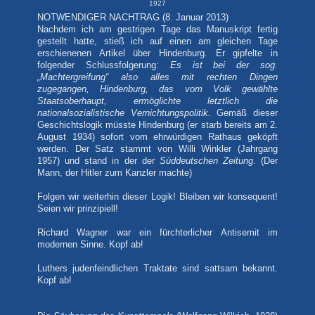
1927
NOTWENDIGER NACHTRAG (8. Januar 2013)
Nachdem ich am gestrigen Tage das Manuskript fertig
gestellt hatte, stieß ich auf einen am gleichen Tage
erschienenen Artikel über Hindenburg. Er gipfelte in
folgender Schlussfolgerung:
Es ist bei der sog.
„Machtergreifung“ also alles mit rechten Dingen
zugegangen, Hindenburg, das vom Volk gewählte
Staatsoberhaupt, ermöglichte letztlich die
nationalsozialistische Vernichtungspolitik.
Gemäß dieser
Geschichtslogik müsste Hindenburg (er starb bereits am 2.
August 1934) sofort vom ehrwürdigen Rathaus geköpft
werden. Der Satz stammt von Willi Winkler (Jahrgang
1957) und stand in der der
Süddeutschen Zeitung
. (Der
Mann, der Hitler zum Kanzler machte)
Folgen wir weiterhin dieser Logik! Bleiben wir konsequent!
Seien wir prinzipiell!
Richard Wagner war ein fürchterlicher Antisemit im
modernen Sinne. Kopf ab!
Luthers judenfeindlichen Traktate sind sattsam bekannt.
Kopf ab!