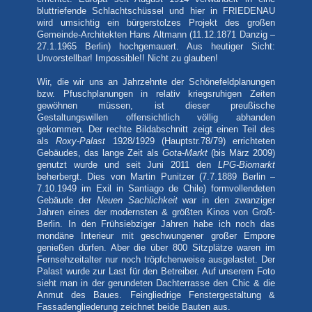
bluttriefende Schlachtschüssel und hier in FRIEDENAU
wird umsichtig ein bürgerstolzes Projekt des großen
Gemeinde-Architekten Hans Altmann (11.12.1871 Danzig –
27.1.1965 Berlin) hochgemauert. Aus heutiger Sicht:
Unvorstellbar! Impossible!! Nicht zu glauben!
Wir, die wir uns an Jahrzehnte der Schönefeldplanungen
bzw. Pfuschplanungen in relativ kriegsruhigen Zeiten
gewöhnen müssen, ist dieser preußische
Gestaltungswillen offensichtlich völlig abhanden
gekommen. Der rechte Bildabschnitt zeigt einen Teil des
als
Roxy-Palast
1928/1929 (Hauptstr.78/79) errichteten
Gebäudes, das lange Zeit als
Gota-Markt
(bis März 2009)
genutzt wurde und seit Juni 2011 den
LPG-Biomarkt
beherbergt. Dies von Martin Punitzer (7.7.1889 Berlin –
7.10.1949 im Exil in Santiago de Chile) formvollendeten
Gebäude der
Neuen Sachlichkeit
war in den zwanziger
Jahren eines der modernsten & größten Kinos von Groß-
Berlin. In den Frühsiebziger Jahren habe ich noch das
mondäne Interieur mit geschwungener großer Empore
genießen dürfen. Aber die über 800 Sitzplätze waren im
Fernsehzeitalter nur noch tröpfchenweise ausgelastet. Der
Palast wurde zur Last für den Betreiber. Auf unserem Foto
sieht man in der gerundeten Dachterrasse den Chic & die
Anmut des Baues. Feingliedrige Fenstergestaltung &
Fassadengliederung zeichnet beide Bauten aus.