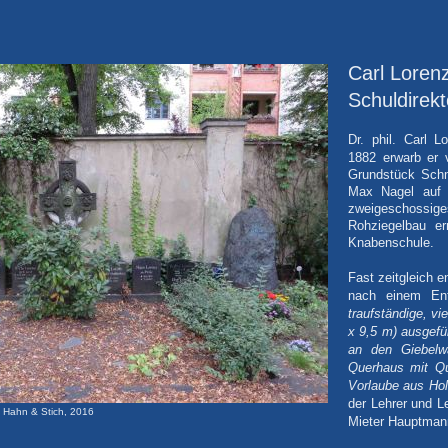
Carl Loren
Schuldirekt
Dr. phil. Carl 
1882 erwarb er
v
Grundstück Schm
Max Nagel auf e
zweigeschossi
Rohziegelbau er
Knabenschule.
Fast zeitgleich e
nach einem Ent
traufständige, v
x 9,5 m) ausgefü
an den Giebelw
Querhaus mit Qu
Vorlaube aus Ho
der Lehrer und L
o Hahn & Stich, 2016
Mieter Hauptmann