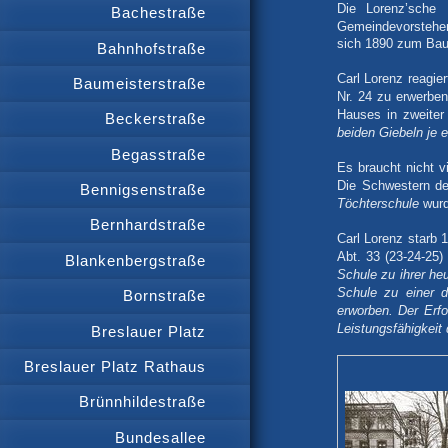
Die Lorenz’sche 
Bachestraße
Gemeindevorsteher
sich 1890 zum Bau 
Bahnhofstraße
Carl Lorenz reagi
Baumeisterstraße
Nr. 24 zu erwerben
Hauses in zweiter
Beckerstraße
beiden Giebeln je 
Begasstraße
Es braucht nicht v
Die Schwestern de
Bennigsenstraße
Töchterschule
wurd
Bernhardstraße
Carl Lorenz starb 
Abt. 33 (23-24-25) 
Blankenbergstraße
Schule zu ihrer heu
Schule zu einer d
Bornstraße
erworben. Der Erfo
Leistungsfähigkeit
Breslauer Platz
Breslauer Platz Rathaus
Brünnhildestraße
Bundesallee