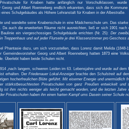
Privatschule für Knaben hatte anfänglich nur Vorschulklassen, wurde
 Georg und Albert Roenneberg endlich erkannten,
dass sich die Kommune a
eines Schulgebäudes als Höhere Lehranstalt für Knaben in der Albestraße.
erte und wandelte seine Knabenschule in eine Mädchenschule um. Das star
. Da auch die erweiterten Räume nicht ausreichten, ließ er sich 1901 nach
 Baulinie ein viergeschossiges Schulgebäude errichten (Nr. 25):
Der zweib
ein Treppenhaus und auf jeder Flurseite je drei Klassenzimmer pro Geschoss a
iel Phantasie dazu, um sich vorzustellen, dass Lorenz damit Melida (1848-1
r Gemeindevorsteher Georg und Albert Roenneberg hatt
en 1873
eine
Volks
e. Überlebt haben beide Schulen nicht.
1914 „nach langem, schweren Leiden im 63. Lebensjahre und wurde auf dem F
ist erhalten. Der
Friedenauer Lokal-Anzeiger
brachte den
Schulstreit
auf den
tigen hocherfreulichen Blüte geführt. Mit eiserner Energie und unermüdlich fr
er stärkstbesuchtesten Privatschulen von ganz Preußen entwickelt und
lg ist ihm nichts weniger als leicht gemacht worden, und die letzten Jahr
 der Privatschulen haben ihn einen harten Kampf ums Dasein seiner Schule noc