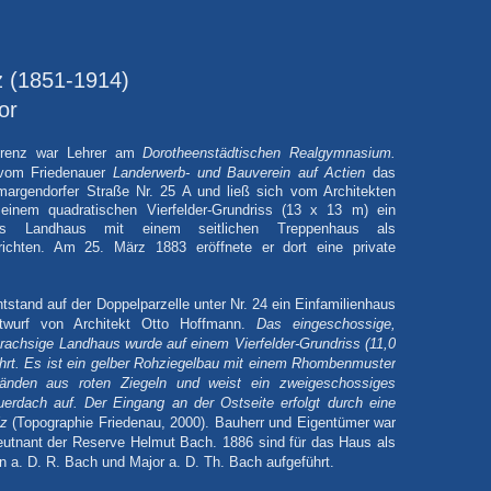
z (1851-1914)
or
Lorenz war Lehrer am
Dorotheenstädtischen Realgymnasium.
om Friedenauer
Landerwerb- und Bauverein auf Actien
das
argendorfer Straße Nr. 25 A und ließ sich vom Architekten
inem quadratischen Vierfelder-Grundriss (13 x 13 m) ein
ges Landhaus mit einem seitlichen Treppenhaus als
richten. Am 25. März 1883 eröffnete er dort eine private
ntstand auf der Doppelparzelle unter Nr. 24 ein Einfamilienhaus
wurf von Architekt Otto Hoffmann.
Das eingeschossige,
ierachsige Landhaus wurde auf einem Vierfelder-Grundriss (11,0
hrt. Es ist ein gelber Rohziegelbau mit einem Rhombenmuster
änden aus roten Ziegeln und weist ein zweigeschossiges
erdach auf. Der Eingang an der Ostseite erfolgt durch eine
lz
(Topographie Friedenau, 2000). Bauherr und Eigentümer war
eutnant der Reserve Helmut Bach. 1886 sind für das Haus als
 a. D. R. Bach und Major a. D. Th. Bach aufgeführt.