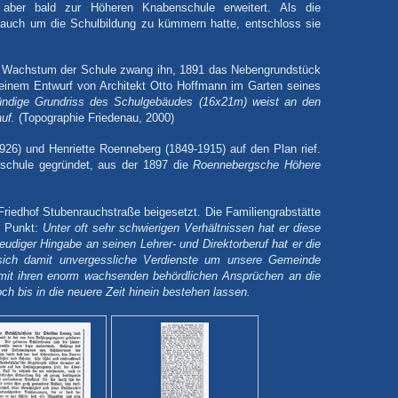
 aber bald zur Höheren Knabenschule erweitert. Als die
uch um die Schulbildung zu kümmern hatte, entschloss sie
ke Wachstum der Schule zwang ihn, 1891 das Nebengrundstück
 einem Entwurf von Architekt Otto Hoffmann im Garten seines
ündige Grundriss des Schulgebäudes (16x21m) weist an den
uf.
(Topographie Friedenau, 2000)
926) und Henriette Roenneberg (1849-1915) auf den Plan rief.
schule gegründet, aus der 1897 die
Roennebergsche Höhere
riedhof Stubenrauchstraße beigesetzt. Die Familiengrabstätte
 Punkt:
Unter oft sehr schwierigen Verhältnissen hat er diese
eudiger Hingabe an seinen Lehrer- und Direktorberuf hat er die
 sich damit unvergessliche Verdienste um unsere Gemeinde
e mit ihren enorm wachsenden behördlichen Ansprüchen an die
h bis in die neuere Zeit hinein bestehen lassen.