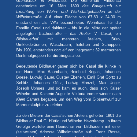
Grundstück in Friedenau
. Die Gemeinde Friedenau
genehmigte am 16. März 1899
das Baugesuch zur
Errichtung von Wohn- und Werkstattgebäuden an der
Wilhelmstraße
. Auf einer Fläche von 67,80 x 24,00 m
entstand ein als
Villa
bezeichnetes Wohnhaus für die
Familie Casal und dahinter – bis in die Mitte der später
angelegten Bachestraße – das
Atelier V. Casal
, ein
Bildhauerhof
mit mehreren Ateliers, Büro,
Umkleideräumen, Waschraum, Toiletten und Schuppen.
Bis 1901 entstanden dort elf von insgesamt 32 marmornen
Denkmalgruppen für die Siegesallee.
Bedeutende Bildhauer gaben sich bei Casal die Klinke in
die Hand: Max Baumbach, Reinhold Begas, Johannes
Boese, Ludwig Cauer, Gustav Eberlein, Emil Graf Görtz zu
Schlitz, Johannes Götz, Ludwig Manzel, Max Unger,
Joseph Uphues, und so kam es auch, dass sich Kaiser
Wilhelm und Kaiserin Auguste Viktoria immer wieder nach
Klein Carrara
begaben, um den Weg vom Gipsentwurf zur
Marmorskulptur zu erleben.
Zu den Mietern der Casal‘schen Ateliers gehörten 1901 die
Bildhauer Paul G. Hüttig und Wilhelm Haverkamp. In ihrem
Gefolge wartete eine Heerschar von Bildhauern mit einer
(zeitweisen) Adresse Wilhelmstraße auf: Franz Rosse,