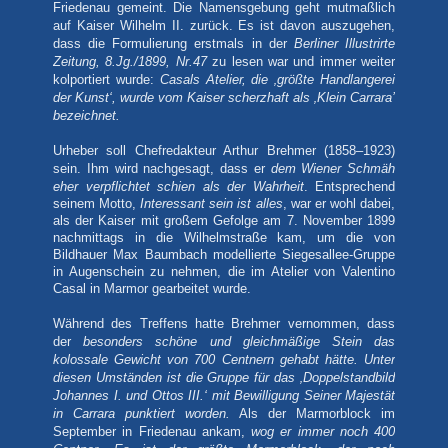
Friedenau gemeint. Die Namensgebung geht mutmaßlich
auf Kaiser Wilhelm II. zurück. Es ist davon auszugehen,
dass die Formulierung erstmals in der
Berliner Illustrirte
Zeitung, 8.Jg./1899, Nr.47
zu lesen war
und immer weiter
kolportiert wurde:
Casals Atelier, die ‚größte Handlangerei
der Kunst‘, wurde vom Kaiser scherzhaft als ‚Klein Carrara’
bezeichnet.
Urheber soll Chefredakteur Arthur Brehmer
(1858–1923)
sein. Ihm wird nachgesagt, dass er
dem Wiener Schmäh
eher verpflichtet schien als der Wahrheit
. Entsprechend
seinem Motto,
Interessant sein ist alles
, war er wohl dabei,
als der Kaiser mit großem Gefolge am 7. November 1899
nachmittags in die Wilhelmstraße kam, um die von
Bildhauer
Max Baumbach modellierte Siegesallee-Gruppe
in Augenschein zu nehmen, die im Atelier von Valentino
Casal in Marmor gearbeitet wurde.
Während des Treffens hatte
Brehmer
vernommen, dass
der
besonders schöne und gleichmäßige Stein das
kolossale Gewicht von 700 Centnern gehabt hätte. Unter
diesen Umständen ist die Gruppe für das ‚Doppelstandbild
Johannes I. und Ottos III.‘ mit Bewilligung Seiner Majestät
in Carrara punktiert worden.
Als der Marmorblock im
September in Friedenau ankam,
wog er immer noch 400