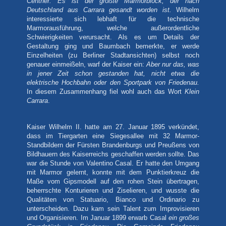
Centner. Es ist der größte Marmorblock, der nach
Deutschland aus Carrara gesandt worden ist.
Wilhelm
interessierte sich lebhaft für die technische
Marmorausführung, welche außerordentliche
Schwierigkeiten verursacht. Als es um Details der
Gestaltung ging und Baumbach bemerkte, er werde
Einzelheiten (zu Berliner Stadtansichten) selbst noch
genauer einmeißeln, warf der Kaiser ein:
Aber nur das, was
in jener Zeit schon gestanden hat, nicht etwa die
elektrische Hochbahn oder den Sportpark von Friedenau.
In diesem Zusammenhang fiel wohl auch das Wort
Klein
Carrara
.
Kaiser Wilhelm II. hatte am 27. Januar 1895 verkündet,
dass im Tiergarten eine Siegesallee mit 32 Marmor-
Standbildern der Fürsten Brandenburgs und Preußens von
Bildhauern des Kaiserreichs geschaffen werden sollte. Das
war die Stunde von Valentino Casal. Er hatte den Umgang
mit Marmor gelernt, konnte mit dem Punktierkreuz die
Maße vom Gipsmodell auf den rohen Stein übertragen,
beherrschte Konturieren und Ziselieren, und wusste die
Qualitäten von Statuario, Bianco und Ordinario zu
unterscheiden. Dazu kam sein Talent zum Improvisieren
und Organisieren. Im Januar 1899 erwarb Casal
ein großes