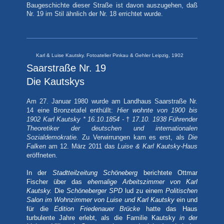
Baugeschichte dieser Straße ist davon auszugehen, daß
Nr. 19 im Stil ähnlich der Nr. 18 errichtet wurde.
Karl & Luise Kautsky. Fotoatelier Pinkau & Gehler Leipzig, 1902
Saarstraße Nr. 19
Die Kautskys
Am 27. Januar 1980 wurde am Landhaus Saarstraße Nr.
14 eine Bronzetafel enthüllt:
Hier wohnte von 1900 bis
1902
Karl Kautsky * 16.10.1854 -
†
17.10. 1938 Führender
Theoretiker der deutschen und internationalen
Sozialdemokratie.
Zu Verwirrungen kam es erst, als
Die
Falken
am 12. März 2011 das
Luise & Karl Kautsky-Haus
eröffneten.
In der
Stadtteilzeitung Schöneberg
berichtete Ottmar
Fischer über das
ehemalige Arbeitszimmer von Karl
Kautsky.
Die
Schöneberger SPD
lud zu einem
Politischen
Salon im Wohnzimmer von Luise und Karl Kautsky
ein und
für die
Edition Friedenauer Brücke
hatte das Haus
turbulente Jahre erlebt, als die Familie Kautsky
in der