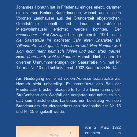
Johannes Homuth hat in Friedenau einiges erlebt, darunter
die diversen Berliner Bauordnungen, wonach auch in den
Vororten Landhäuser aus der Gründerzeit abgebrochen,
Grundstücke geteilt und darauf mehrstöckige
Mietswohnhäuser errichtet werden konnten. Der
Friedenauer Lokal-Anzeiger
beklagte bereits 1901, dass
die Saarstraße im nächsten Jahr ihren Charakter als
Villenstraße wohl gänzlich verlieren wird. Herr Homuth wird
sich nicht mehr heimisch fühlen und sein altes trautes
Heim dann auch wohl verkaufen.
Homuth blieb, nahm die
diversen Umnummerierungen der Saarstraße hin, mal Nr.
17, mal Nr. 10 und schließlich ab 1902 Saarstraße Nr. 14.
Am Niedergang der einst
feinen
Adresse Saarstraße war
Homuth nicht unbeteiligt. Er unterstützte den Bau der
Friedenauer Brücke, akzeptierte für die Linienführung der
Straßenbahn den Wegfall der Vorgärten und nahm es hin,
daß sein freistehendes Landhaus nun beidseitig von den
Brandmauern der viergeschossigen Nachbarhäuser Nr. 13
und Nr. 15 eingekeilt wurde.
Am 2. März 1922
erschien im