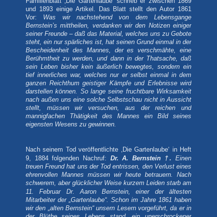
Familienblatt ‚Die Gartenlaube‘
schrieb er zwischen 1869
und 1893 einige Artikel. Das Blatt stellt den Autor 1861
Vor:
Was wir nachstehend von dem Lebensgange
Bernstein’s mittheilen, verdanken wir den Notizen einiger
seiner Freunde – daß das Material, welches uns zu Gebote
steht, ein nur spärliches ist, hat seinen Grund einmal in der
Bescheidenheit des Mannes, der es verschmähte, eine
Berühmtheit zu werden, und dann in der Thatsache, daß
sein Leben bisher kein äußerlich bewegtes, sondern ein
tief innerliches war, welches nur er selbst einmal in dem
ganzen Reichthum geistiger Kämpfe und Erlebnisse wird
darstellen können. So lange seine fruchtbare Wirksamkeit
nach außen uns eine solche Selbstschau nicht in Aussicht
stellt, müssen wir versuchen, aus der reichen und
mannigfachen Thätigkeit des Mannes ein Bild seines
eigensten Wesens zu gewinnen.
Nach seinem Tod veröffentlichte ‚Die Gartenlaube‘ in Heft
9, 1884 folgenden Nachruf:
Dr.
A. Bernstein †.
Einen
treuen Freund hat uns der Tod entrissen, den Verlust eines
ehrenvollen Mannes müssen wir heute betrauern. Nach
schwerem, aber glücklicher Weise kurzem Leiden starb am
11. Februar
Dr.
Aaron Bernstein, einer der ältesten
Mitarbeiter der „Gartenlaube“. Schon im Jahre 1861 haben
wir den „alten Bernstein“ unsern Lesern vorgeführt, da er in
der Blüthe seines Lebens stand, ein unerschrockener