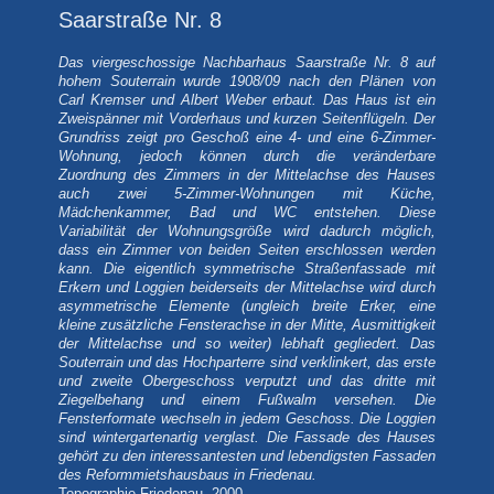
Saarstraße Nr. 8
Das viergeschossige Nachbarhaus Saarstraße Nr. 8 auf
hohem Souterrain wurde 1908/09 nach den Plänen von
Carl Kremser und Albert Weber erbaut. Das Haus ist ein
Zweispänner mit Vorderhaus und kurzen Seitenflügeln. Der
Grundriss zeigt pro Geschoß eine 4- und eine 6-Zimmer-
Wohnung, jedoch können durch die veränderbare
Zuordnung des Zimmers in der Mittelachse des Hauses
auch zwei 5-Zimmer-Wohnungen mit Küche,
Mädchenkammer, Bad und WC entstehen. Diese
Variabilität der Wohnungsgröße wird dadurch möglich,
dass ein Zimmer von beiden Seiten erschlossen werden
kann. Die eigentlich symmetrische Straßenfassade mit
Erkern und Loggien beiderseits der Mittelachse wird durch
asymmetrische Elemente (ungleich breite Erker, eine
kleine zusätzliche Fensterachse in der Mitte, Ausmittigkeit
der Mittelachse und so weiter) lebhaft gegliedert. Das
Souterrain und das Hochparterre sind verklinkert, das erste
und zweite Obergeschoss verputzt und das dritte mit
Ziegelbehang und einem Fußwalm versehen. Die
Fensterformate wechseln in jedem Geschoss. Die Loggien
sind wintergartenartig verglast. Die Fassade des Hauses
gehört zu den interessantesten und lebendigsten Fassaden
des Reformmietshausbaus in Friedenau.