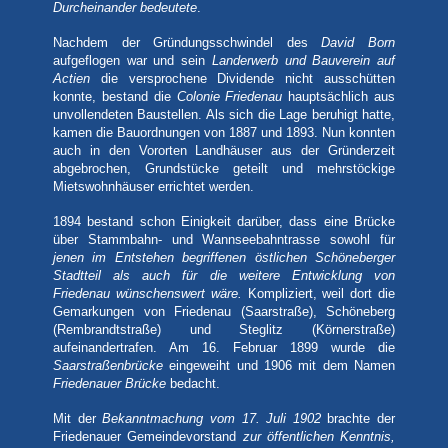
Durcheinander bedeutete
.
Nachdem der Gründungsschwindel des
David Born
aufgeflogen war und sein
Landerwerb und Bauverein auf
Actien
die versprochene Dividende nicht ausschütten
konnte, bestand die
Colonie Friedenau
hauptsächlich aus
unvollendeten Baustellen. Als sich die Lage beruhigt hatte,
kamen die Bauordnungen von 1887 und 1893. Nun konnten
auch in den Vororten Landhäuser aus der Gründerzeit
abgebrochen, Grundstücke geteilt und mehrstöckige
Mietswohnhäuser errichtet werden.
1894 bestand schon Einigkeit darüber, dass eine Brücke
über Stammbahn- und Wannseebahntrasse sowohl für
jenen im Entstehen begriffenen östlichen Schöneberger
Stadtteil als auch für die weitere Entwicklung von
Friedenau wünschenswert wäre.
Kompliziert, weil dort die
Gemarkungen von Friedenau (Saarstraße), Schöneberg
(Rembrandtstraße) und Steglitz (Körnerstraße)
aufeinandertrafen. Am 16. Februar 1899 wurde die
Saarstraßenbrücke
eingeweiht und 1906 mit dem Namen
Friedenauer Brücke
bedacht.
Mit der
Bekanntmachung vom 17. Juli 1902
brachte der
Friedenauer Gemeindevorstand
zur öffentlichen Kenntnis,