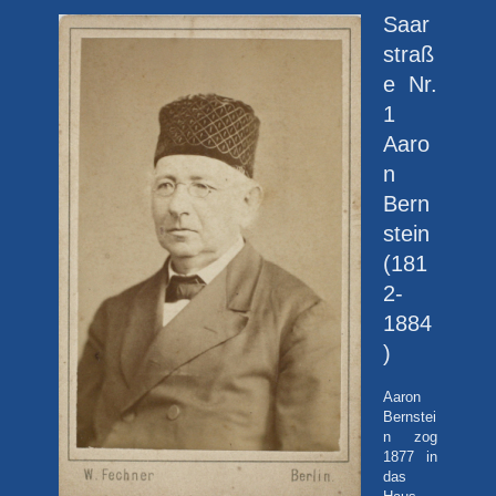
Saar
straß
e Nr.
1
Aaro
n
Bern
stein
(181
2-
1884
)
Aaron
Bernstei
n zog
1877 in
das