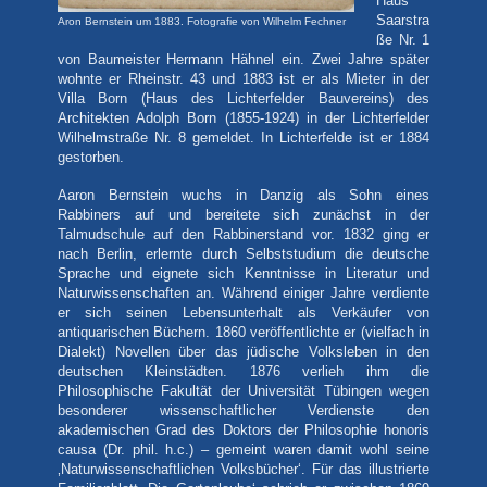
Haus
Saarstra
Aron Bernstein um 1883. Fotografie von Wilhelm Fechner
ße Nr. 1
von Baumeister Hermann Hähnel ein. Zwei Jahre später
wohnte er
Rheinstr. 43 und 1883 ist er als Mieter in der
Villa Born (Haus des Lichterfelder Bauvereins) des
Architekten Adolph Born (1855-1924) in der Lichterfelder
Wilhelmstraße Nr. 8 gemeldet. In Lichterfelde ist er 1884
gestorben.
Aaron Bernstein wuchs in Danzig als Sohn eines
Rabbiners auf und bereitete sich zunächst in der
Talmudschule auf den Rabbinerstand vor. 1832 ging er
nach Berlin, erlernte durch Selbststudium die deutsche
Sprache und eignete sich Kenntnisse in
Literatur und
Naturwissenschaften an. Während einiger Jahre verdiente
er sich seinen Lebensunterhalt als Verkäufer von
antiquarischen Büchern. 1860 veröffentlichte er (vielfach in
Dialekt) Novellen über das jüdische Volksleben in den
deutschen Kleinstädten. 1876 verlieh ihm die
Philosophische Fakultät der Universität Tübingen wegen
besonderer wissenschaftlicher Verdienste den
akademischen Grad des Doktors der Philosophie honoris
causa (Dr. phil. h.c.) – gemeint waren damit wohl seine
‚Naturwissenschaftlichen Volksbücher‘. Für das illustrierte