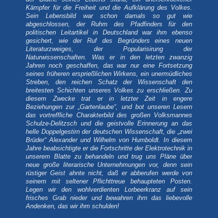
Kämpfer für die Freiheit und die Aufklärung des Volkes.
Sein Lebensbild war schon damals so gut wie
abgeschlossen, der Ruhm des Pfadfinders für den
politischen Leitartikel in Deutschland war ihm ebenso
gesichert, wie der Ruf des Begründers eines neuen
Literaturzweiges, der Popularisirung der
Naturwissenschaften. Was er in den letzten zwanzig
Jahren noch geschaffen, das war nur eine Fortsetzung
seines früheren ersprießlichen Wirkens, ein unermüdliches
Streben, den reichen Schatz der Wissenschaft den
breitesten Schichten unseres Volkes zu erschließen. Zu
diesem Zwecke trat er in letzter Zeit in engere
Beziehungen zur „Gartenlaube“, und bot unseren Lesern
das vortreffliche Charakterbild des großen Volksmannes
Schulze-Delitzsch und die geistvolle Erinnerung an das
helle Doppelgestirn der deutschen Wissenschaft, die „zwei
Brüder“ Alexander und Wilhelm von Humboldt. In diesem
Jahre beabsichtigte er die Fortschritte der Elektrotechnik in
unserem Blatte zu behandeln und trug uns Pläne über
neue große literarische Unternehmungen vor, denn sein
rüstiger Geist ahnte nicht, daß er abberufen werde von
seinem mit seltener Pflichttreue behaupteten Posten.
Legen wir den wohlverdienten Lorbeerkranz auf sein
frisches Grab nieder und bewahren ihm das liebevolle
Andenken, das wir ihm schulden!