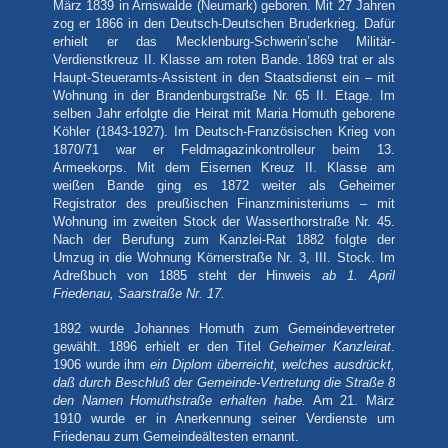
März 1839 in Arnswalde (Neumark) geboren. Mit 27 Jahren
zog er 1866 in den Deutsch-Deutschen Bruderkrieg. Dafür
erhielt er das Mecklenburg-Schwerin’sche Militär-
Verdienstkreuz II. Klasse am roten Bande. 1869 trat er als
Haupt-Steueramts-Assistent in den Staatsdienst ein – mit
Wohnung in der Brandenburgstraße Nr. 65 II. Etage. Im
selben Jahr erfolgte die Heirat mit Maria Homuth geborene
Köhler (1843-1927). Im Deutsch-Französischen Krieg von
1870/71 war er Feldmagazinkontrolleur beim 13.
Armeekorps. Mit dem Eisernen Kreuz II. Klasse am
weißen Bande ging es 1872 weiter als Geheimer
Registrator des preußischen Finanzministeriums – mit
Wohnung im zweiten Stock der Wasserthorstraße Nr. 45.
Nach der Berufung zum Kanzlei-Rat 1882 folgte der
Umzug in die Wohnung Körnerstraße Nr. 3, III. Stock. Im
Adreßbuch von 1885 steht der Hinweis
ab 1. April
Friedenau, Saarstraße Nr. 17.
1892 wurde Johannes Homuth zum Gemeindevertreter
gewählt. 1896 erhielt er den Titel
Geheimer Kanzleirat
.
1906 wurde ihm
ein Diplom überreicht, welches ausdrückt,
daß durch Beschluß der Gemeinde-Vertretung die Straße 8
den Namen Homuthstraße erhalten habe.
Am 21. März
1910 wurde er in Anerkennung seiner Verdienste um
Friedenau zum Gemeindeältesten ernannt.