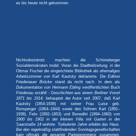
es bis heute nicht gekommen.
Nichtsdestotrotz machten die Schöneberger
Sozialdemokraten mobil. Voran die
Stadtteilzeitung
, in der
Ottmar Fischer die eingerichtete Bibliothek als
ehemaliges
Arbeitszimmer von Karl Kautsky
deklarierte
.
Die
Edition
Friedenauer Brücke
stand da nicht nach. In dem als
Dokumentation von Hermann Ebling
veröffentlichten Buch
Friedenau erzählt - Geschichten aus einem Berliner Vorort
1871 bis 1914
, behauptet der Autor seit 2007, daß Karl
Kautsky
(1854-1938) mit seiner Frau Luise geb.
Ronsperger (1864–1944) sowie den Söhnen Karl (1891–
1938), Felix (1892–1953) und Benedikt (1894–1960)
von
1900 bis 1902 in der kleinen Villa mit Garten in der
Saarstraße 14 wohnte. Turbulente Jahre erlebte das Haus.
Bei den regelmäßig stattfindenden Sonntagsgesellschaften
kam oftmals die gesamte Parteiprominenz zusammen,