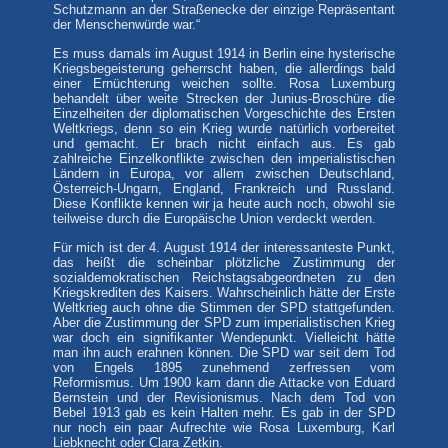
Schutzmann an der Straßenecke der einzige Repräsentant
der Menschenwürde war.“
Es muss damals im August 1914 in Berlin eine hysterische
Kriegsbegeisterung geherrscht haben, die allerdings bald
einer Ernüchterung weichen sollte. Rosa Luxemburg
behandelt über weite Strecken der Junius-Broschüre die
Einzelheiten der diplomatischen Vorgeschichte des Ersten
Weltkriegs, denn so ein Krieg wurde natürlich vorbereitet
und gemacht. Er brach nicht einfach aus. Es gab
zahlreiche Einzelkonflikte zwischen den imperialistischen
Ländern in Europa, vor allem zwischen Deutschland,
Österreich-Ungarn, England, Frankreich und Russland.
Diese Konflikte kennen wir ja heute auch noch, obwohl sie
teilweise durch die Europäische Union verdeckt werden.
Für mich ist der 4. August 1914 der interessanteste Punkt,
das heißt die scheinbar plötzliche Zustimmung der
sozialdemokratischen Reichstagsabgeordneten zu den
Kriegskrediten des Kaisers. Wahrscheinlich hätte der Erste
Weltkrieg auch ohne die Stimmen der SPD stattgefunden.
Aber die Zustimmung der SPD zum imperialistischen Krieg
war doch ein signifikanter Wendepunkt. Vielleicht hätte
man ihn auch erahnen können. Die SPD war seit dem Tod
von Engels 1895 zunehmend zerfressen vom
Reformismus. Um 1900 kam dann die Attacke von Eduard
Bernstein und der Revisionismus. Nach dem Tod von
Bebel 1913 gab es kein Halten mehr. Es gab in der SPD
nur noch ein paar Aufrechte wie Rosa Luxemburg, Karl
Liebknecht oder Clara Zetkin.