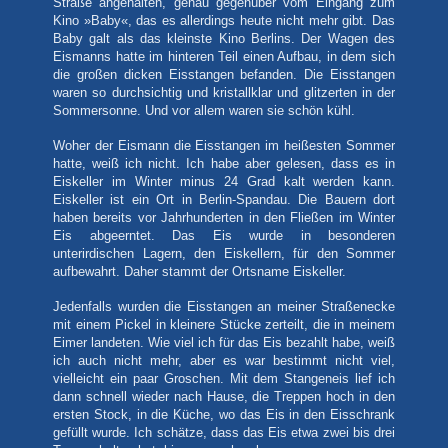
Straße angehalten, genau gegenüber vom Eingang zum
Kino »Baby«, das es allerdings heute nicht mehr gibt. Das
Baby galt als das kleinste Kino Berlins. Der Wagen des
Eismanns hatte im hinteren Teil einen Aufbau, in dem sich
die großen dicken Eisstangen befanden. Die Eisstangen
waren so durchsichtig und kristallklar und glitzerten in der
Sommersonne. Und vor allem waren sie schön kühl.
Woher der Eismann die Eisstangen im heißesten Sommer
hatte, weiß ich nicht. Ich habe aber gelesen, dass es in
Eiskeller im Winter minus 24 Grad kalt werden kann.
Eiskeller ist ein Ort in Berlin-Spandau. Die Bauern dort
haben bereits vor Jahrhunderten in den Fließen im Winter
Eis abgeerntet. Das Eis wurde in besonderen
unterirdischen Lagern, den Eiskellern, für den Sommer
aufbewahrt. Daher stammt der Ortsname Eiskeller.
Jedenfalls wurden die Eisstangen an meiner Straßenecke
mit einem Pickel in kleinere Stücke zerteilt, die in meinem
Eimer landeten. Wie viel ich für das Eis bezahlt habe, weiß
ich auch nicht mehr, aber es war bestimmt nicht viel,
vielleicht ein paar Groschen. Mit dem Stangeneis lief ich
dann schnell wieder nach Hause, die Treppen hoch in den
ersten Stock, in die Küche, wo das Eis in den Eisschrank
gefüllt wurde. Ich schätze, dass das Eis etwa zwei bis drei