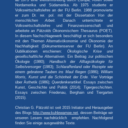
Nordamerika und Südamerika. Ab 1975 studierte er
Volkswirtschaftslehre an der FU Berlin. 1988 promovierte
er zum Dr. rer. pol. mit der Dissertation
Von der
menschlichen Arbeit.
Danach unterrichtete er
Volkswirtschaftslehre und Finanzwissenschaft und
arbeitete an
Pätzolds Ökonomischem Thesauru
s (POET).
In diesem Nachschlagewerk beschäftigt er sich besonders
mit den Themen Alternativökonomie und Ökonomie der
Nachhaltigkeit (Dokumentenserver der FU Berlin). An
Üublikationen erschienen:
Ökologische Krise und
gesellschaftliche Alternativen
. Ein Beitrag zur politischen
Ökologie (1980);
Handbuch der Alltagsökologie für
Selbstversorger
(1983);
Schlaraffenland oder Rezepte wie
einem gebratene Tauben ins Maul fliegen
(1986);
William
Morris, Kunst und die Schönheit der Erde.
Vier Vorträge
über Ästhetik (1986);
Querdenkerartikel
. Essays zwischen
Kunst, Geschichte und Politik (2014);
Tigergeschichten
.
Essays zwischen Friedenau, Berghain und Tiergarten
(2015).
Christian G. Pätzold ist seit 2015 Initiator und Herausgeber
des Blogs
http://www.kuhlewampe.net
, dessen Beiträge wir
unseren Lesern nachdrücklich empfehlen. Nachfolgend
finden Sie einige ausgewählte Texte.