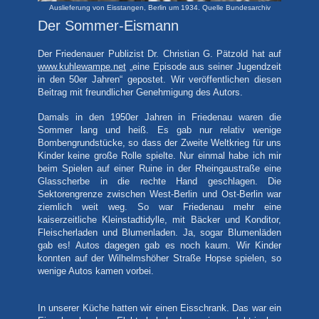
Auslieferung von Eisstangen, Berlin um 1934. Quelle Bundesarchiv
Der Sommer-Eismann
Der Friedenauer Publizist Dr. Christian G. Pätzold hat auf
www.kuhlewampe.net
„eine Episode aus seiner Jugendzeit
in den 50er Jahren“ gepostet. Wir veröffentlichen diesen
Beitrag mit freundlicher Genehmigung des Autors.
Damals in den 1950er Jahren in Friedenau waren die
Sommer lang und heiß. Es gab nur relativ wenige
Bombengrundstücke, so dass der Zweite Weltkrieg für uns
Kinder keine große Rolle spielte. Nur einmal habe ich mir
beim Spielen auf einer Ruine in der Rheingaustraße eine
Glasscherbe in die rechte Hand geschlagen. Die
Sektorengrenze zwischen West-Berlin und Ost-Berlin war
ziemlich weit weg. So war Friedenau mehr eine
kaiserzeitliche Kleinstadtidylle, mit Bäcker und Konditor,
Fleischerladen und Blumenladen. Ja, sogar Blumenläden
gab es! Autos dagegen gab es noch kaum. Wir Kinder
konnten auf der Wilhelmshöher Straße Hopse spielen, so
wenige Autos kamen vorbei.
In unserer Küche hatten wir einen Eisschrank. Das war ein