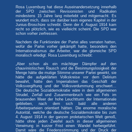
Rosa Luxemburg hat diese Auseinandersetzung innerhalb
der SPD zwischen Revisionisten und Radikalen
mindestens 15 Jahre lang miterlebt und mitgemacht. Es
wundert mich, dass sie darüber kein eigenes Kapitel in der
Junius-Broschüre schreibt. Denn der 4. August 1914 kam
nicht so plötzlich, wie es vielleicht scheint. Die SPD war
schon vorher zerfressen.
Nachdem die Funktionäre der Partei alles verraten hatten,
wofür die Partei vorher gekämpft hatte, besonders den
Internationalismus der Arbeiter, war die glorreiche SPD
moralisch erledigt. Rosa Luxemburg schreibt:
„Aber schon als ein mächtiger Dämpfer auf den
chauvinistischen Rausch und die Besinnungslosigkeit der
Menge hätte die mutige Stimme unserer Partei gewirkt, sie
hätte die aufgeklärten Volkskreise vor dem Delirium
bewahrt, hätte den Imperialisten das Geschäft der
Volksvergiftung und der Volksverdummung erschwert…
Die deutsche Sozialdemokratie wäre in dem allgemeinen
Strudel, Zerfall und Zusammenbruch wie ein Fels im
brausenden Meer der hohe Leuchtturm der Internationale
geblieben, nach dem sich bald alle anderen
Arbeiterparteien orientiert hätten. Die enorme moralische
Autorität, welche die deutsche Sozialdemokratie bis zum
4. August 1914 in der ganzen proletarischen Welt genoß,
hätte ohne jeden Zweifel auch in dieser allgemeinen
Verwirrung in kurzer Frist einen Wandel herbeigeführt.
Damit wäre die Friedensstimmung und der Druck der