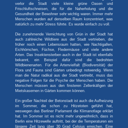
verlor die Stadt viele kleine grüne Oasen und
Frischluftschneisen, die für die Naherholung und die
Gesundheit der Bewohner sehr wichtig waren. Immer mehr
Menschen wurden auf denselben Raum konzentriert, was
natürlich zu mehr Stress führte. Es wurde einfach zu voll.
Die zunehmende Vernichtung von Grün in der Stadt hat
auch zahlreiche Wildtiere aus der Stadt vertrieben, die
früher noch einen Lebensraum hatten, wie Nachtigallen,
Eichhörnchen, Füchse, Fledermäuse und viele andere
Arten. Das Insektensterben auch in der Stadt ist ebenfalls
bekannt, ein Beispiel dafür sind die bedrohten
Wildbienenarten. Für die Artenvielfalt (Biodiversität) der
Flora und Fauna sind Gärten unbedingt notwendig. Wenn
man die Natur radikal aus der Stadt vertreibt, muss das
negative Folgen für die Psyche der Menschen haben. Die
Menschen müssen aus den finsteren Zellenkäfigen der
Mietskasernen in Gärten kommen können.
Ein großer Nachteil der Betonstadt ist auch die Aufheizung
im Sommer, die schon zu Hitzetoten geführt hat,
weswegen das Berliner Parlament die Klimanotlage erklärt
hat. Im Sommer ist es nicht mehr ungewöhnlich, dass in
Berlin eine Hitzewelle auftritt, bei der die Temperaturen ein
längere Zeit lang über 30 Grad Celsius erreichen. Eine