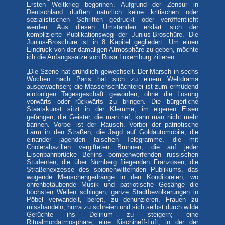
Ersten Weltkrieg begonnen. Aufgrund der Zensur in
Deutschland durften natürlich keine kritischen oder
sozialistischen Schriften gedruckt oder veröffentlicht
werden. Aus diesen Umständen erklärt sich der
komplizierte Publikationsweg der Junius-Broschüre. Die
Junius-Broschüre ist in 8 Kapitel gegliedert. Um einen
Eindruck von der damaligen Atmosphäre zu geben, möchte
ich die Anfangssätze von Rosa Luxemburg zitieren:
„Die Szene hat gründlich gewechselt. Der Marsch in sechs
Wochen nach Paris hat sich zu einem Weltdrama
ausgewachsen; die Massenschlächterei ist zum ermüdend
eintönigen Tagesgeschäft geworden, ohne die Lösung
vorwärts oder rückwärts zu bringen. Die bürgerliche
Staatskunst sitzt in der Klemme, im eigenen Eisen
gefangen; die Geister, die man rief, kann man nicht mehr
bannen. Vorbei ist der Rausch. Vorbei der patriotische
Lärm in den Straßen, die Jagd auf Goldautomobile, die
einander jagenden falschen Telegramme, die mit
Cholerabazillen vergifteten Brunnen, die auf jeder
Eisenbahnbrücke Berlins bombenwerfenden russischen
Studenten, die über Nürnberg fliegenden Franzosen, die
Straßenexzesse des spionenwitternden Publikums, das
wogende Menschengedränge in den Konditoreien, wo
ohrenbetäubende Musik und patriotische Gesänge die
höchsten Wellen schlugen; ganze Stadtbevölkerungen in
Pöbel verwandelt, bereit, zu denunzieren, Frauen zu
misshandeln, hurra zu schreien und sich selbst durch wilde
Gerüchte ins Delirium zu steigern; eine
Ritualmordatmosphäre, eine Kischineff-Luft, in der der