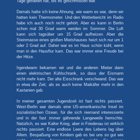
Tage gehalten hat, bis es geschmolzen war.
Damals hatte ich keine Ahnung, wie warm es war, denn wir
hatten kein Thermometer. Und den Wetterbericht im Radio
habe ich auch noch nicht gehört. Aber es kann in Berlin
schon mal 30 Grad warm werden im Sommer. Die Luft
kann sich tagsüber um 15 Grad aufheizen. Aber die
Steinmasse eines großen Mietshauses heizt sich nur um 1
oder 2 Grad auf. Daher war es im Haus schön kühl, wenn
man in den Hausflur kam. Das war immer eine Freude bei
der Hitze.
Irgendwann bekamen wir und die anderen Mieter dann
einen elektrischen Kühlschrank, so dass der Eismann
nicht mehr kam. Der alte Eisschrank verschwand. Das war
in etwa die Zeit, als es auch keine Maikäfer mehr in den
Kastanien gab.
In meiner gesamten Jugendzeit ist fast nichts passiert.
West-Berlin war damals eine US-amerikanische Insel im
sozialistischen Ozean, für die sich niemand interessierte
und in der fast immer gähnende Langeweile herrschte.
Natürlich, es war Kalter Krieg, aber in Friedenau ist wirklich
nichts passiert. Eine endlose Leere des Lebens lag über
Allem. Bespaßung von Kindern gab es bei uns so gut wie