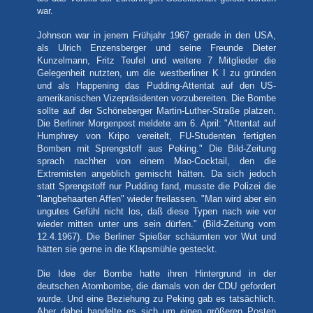
war.
Johnson war in jenem Frühjahr 1967 gerade in den USA,
als Ulrich Enzensberger und seine Freunde Dieter
Kunzelmann, Fritz Teufel und weitere 7 Mitglieder die
Gelegenheit nutzten, um die westberliner K I zu gründen
und als Happening das Pudding-Attentat auf den US-
amerikanischen Vizepräsidenten vorzubereiten. Die Bombe
sollte auf der Schöneberger Martin-Luther-Straße platzen.
Die Berliner Morgenpost meldete am 6. April: "Attentat auf
Humphrey von Kripo vereitelt, FU-Studenten fertigten
Bomben mit Sprengstoff aus Peking." Die Bild-Zeitung
sprach nachher von einem Mao-Cocktail, den die
Extremisten angeblich gemischt hätten. Da sich jedoch
statt Sprengstoff nur Pudding fand, musste die Polizei die
"langbehaarten Affen" wieder freilassen. "Man wird aber ein
ungutes Gefühl nicht los, daß diese Typen nach wie vor
wieder mitten unter uns sein dürfen." (Bild-Zeitung vom
12.4.1967). Die Berliner Spießer schäumten vor Wut und
hätten sie gerne in die Klapsmühle gesteckt.
Die Idee der Bombe hatte ihren Hintergrund in der
deutschen Atombombe, die damals von der CDU gefordert
wurde. Und eine Beziehung zu Peking gab es tatsächlich.
Aber dabei handelte es sich um einen größeren Posten