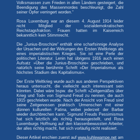
Volksmassen zum Frieden in allen Ländern gesteigert, die
Beendigung des Massenmordes beschleunigt, die Zahl
seiner Opfer verringert worden.“
Rosa Luxemburg war an diesem 4. August 1914 leider
nicht Mitglied der sozialdemokratischen
Reichstagsfraktion. Frauen hatten im Kaiserreich
bekanntlich kein Stimmrecht.
Die „Junius-Broschüre“ enthält eine scharfsinnige Analyse
der Ursachen und der Wirkungen des Ersten Weltkriegs als
eines imperialistischen Krieges. Sie ist eine Perle der
politischen Literatur. Lenin hat übrigens 1916 auch einen
Aufsatz »Über die Junius-Broschüre« geschrieben, und
natürlich seine berühmte Schrift »Der Imperialismus als
höchstes Stadium des Kapitalismus«.
Der Erste Weltkrieg wurde auch aus anderen Perspektiven
heraus untersucht, die vielleicht auch interessant sein
könnten. Dabei wäre bspw. die Schrift »Zeitgemäßes über
Krieg und Tod« von Sigmund Freud zu nennen, die auch
1915 geschrieben wurde. Nach der Ansicht von Freud sind
seine Zeitgenossen praktisch Urmenschen mit einer
dünnen kulturellen Patina, wobei jederzeit der Barbar
wieder durchbrechen kann. Sigmund Freuds Pessimismus
hat sich letztlich als richtig herausgestellt, und Rosa
Luxemburgs Hoffnung auf den klassenbewussten Arbeiter,
der alles richtig macht, hat sich vorläufig nicht realisiert.
Dieser Artikel erschien zuerst auf
www.kuhlewampe.net
am