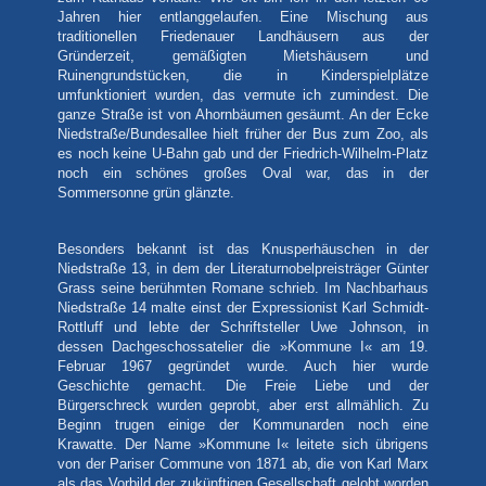
Jahren hier entlanggelaufen. Eine Mischung aus
traditionellen Friedenauer Landhäusern aus der
Gründerzeit, gemäßigten Mietshäusern und
Ruinengrundstücken, die in Kinderspielplätze
umfunktioniert wurden, das vermute ich zumindest. Die
ganze Straße ist von Ahornbäumen gesäumt. An der Ecke
Niedstraße/Bundesallee hielt früher der Bus zum Zoo, als
es noch keine U-Bahn gab und der Friedrich-Wilhelm-Platz
noch ein schönes großes Oval war, das in der
Sommersonne grün glänzte.
Besonders bekannt ist das Knusperhäuschen in der
Niedstraße 13, in dem der Literaturnobelpreisträger Günter
Grass seine berühmten Romane schrieb. Im Nachbarhaus
Niedstraße 14 malte einst der Expressionist Karl Schmidt-
Rottluff und lebte der Schriftsteller Uwe Johnson, in
dessen Dachgeschossatelier die »Kommune I« am 19.
Februar 1967 gegründet wurde. Auch hier wurde
Geschichte gemacht. Die Freie Liebe und der
Bürgerschreck wurden geprobt, aber erst allmählich. Zu
Beginn trugen einige der Kommunarden noch eine
Krawatte. Der Name »Kommune I« leitete sich übrigens
von der Pariser Commune von 1871 ab, die von Karl Marx
als das Vorbild der zukünftigen Gesellschaft gelobt worden