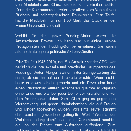
von Maobibeln aus China, die die K I vertreiben sollte.
Denn die Kommunarden lebten vor allem vom Verkauf von
Büchern und selbstgedruckten Raubkopien. Fritz Teufel
hat die Maobibeln für nur 1,50 Mark das Stück an der
Freien Universität verkauft.
Vorbild für die ganze Pudding-Aktion waren die
Amsterdamer Provos. Ich kann hier nur einige wenige
Protagonisten der Pudding-Bombe erwähnen. Sie waren
alle hochintelligente politische Aktionskünstler.
Fritz Teufel (1943-2010), der Spaßrevoluzzer der APO, war
natürlich die intellektuelle und praktische Hauptperson des
Puddings. Jeden Morgen sah er in der Springerzeitung BZ
nach, ob sie ihn auf der Titelseite brachte. Wenn nicht,
hatte er etwas falsch gemacht und die Revolution hatte
einen Rückschlag erlitten. Ansonsten qualmte er Zigarren
ohne Ende und war bei jeder Demo vor Kranzler und vor
dem Amerikahaus dabei. Schließlich ging es gegen den
Vietnamkrieg und gegen Napalmbomben, die auf Frauen
und Kinder abgeworfen wurden. Von Fritz Teufel stammt
das berühmt gewordene geflügelte Wort "Wenn’s der
Wahrheitsfindung dient", das er im Gerichtssaal machte,
als ihn der Richter zum Aufstehen aufforderte. Zum
Schluss hatte Fritz Teufel Parkinson. Er starb im Juli 2010