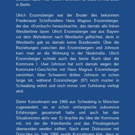
in Berlin.
Ulrich Enzensberger war der Bruder des bekannten
Friedenauer Schriftstellers Hans Magnus Enzensberger,
der das »Kursbuch« herausbrachte, das damals alle linken
Westberliner lasen. Ulrich Enzensberger war aus Bayern
vor dem Wehrdienst nach Westberlin geflüchtet, denn in
Westberlin gab es damals keine Bundeswehr. Über die
Beziehungen zwischen den Enzensbergern und Johnson
kam man an die Wohnung in der Niedstraße. Ulrich
Enzensberger schrieb auch das beste Buch über die
Kommune I. Uwe Johnson hat sich damals wegen der
Kommune-I-Geschichte mit Hans Magnus Enzensberger
zerstritten. Aber Schwamm drüber, Johnson ist schon
lange tot, während Enzensberger (87) noch munter in
Schwabing wohnt und noch immer von Suhrkamp verlegt
wird.
Dieter Kunzelmann war 1966 aus Schwabing in München
zugewandert, wo er schon umfangreiche subversive
Erfahrungen gesammelt hatte und auch bei den
Situationisten aktiv war. Er brachte die Idee der Kommune
mit, mit der die Kleinfamilie und das Privateigentum
überwunden werden sollten. Nach einer Diskussion mit
Dutschke im Jahr 1966 wurde Kunzelmann klar, dass er