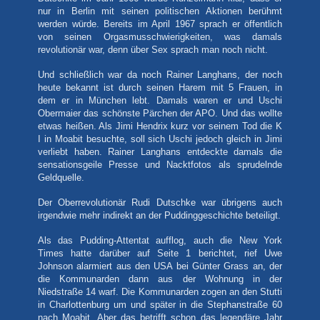
nur in Berlin mit seinen politischen Aktionen berühmt
werden würde. Bereits im April 1967 sprach er öffentlich
von seinen Orgasmusschwierigkeiten, was damals
revolutionär war, denn über Sex sprach man noch nicht.
Und schließlich war da noch Rainer Langhans, der noch
heute bekannt ist durch seinen Harem mit 5 Frauen, in
dem er in München lebt. Damals waren er und Uschi
Obermaier das schönste Pärchen der APO. Und das wollte
etwas heißen. Als Jimi Hendrix kurz vor seinem Tod die K
I in Moabit besuchte, soll sich Uschi jedoch gleich in Jimi
verliebt haben. Rainer Langhans entdeckte damals die
sensationsgeile Presse und Nacktfotos als sprudelnde
Geldquelle.
Der Oberrevolutionär Rudi Dutschke war übrigens auch
irgendwie mehr indirekt an der Puddinggeschichte beteiligt.
Als das Pudding-Attentat aufflog, auch die New York
Times hatte darüber auf Seite 1 berichtet, rief Uwe
Johnson alarmiert aus den USA bei Günter Grass an, der
die Kommunarden dann aus der Wohnung in der
Niedstraße 14 warf. Die Kommunarden zogen an den Stutti
in Charlottenburg um und später in die Stephanstraße 60
nach Moabit. Aber das betrifft schon das legendäre Jahr