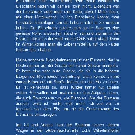
Eisschrank ohne Elektrokabel, denn einen elektrischen
Eisschrank hatten wir damals noch nicht. Eigentlich war
der Eisschrank auch mehr eine Kiste, etwa 1 Meter hoch,
mit einer Metallwanne. In den Eisschrank konnte man
Eisstücke hineinlegen, um die Lebensmittel im Sommer zu
kühlen. Der Eisschrank spielte auch nur im Sommer eine
gewisse Rolle, ansonsten stand er still und stumm in der
Ecke, in der auch der Herd meiner Großmutter stand. Denn
im Winter konnte man die Lebensmittel ja auf dem kalten
Balkon frisch halten.
Meine schönste Jugenderinnerung ist der Eismann, der im
Hochsommer auf der Straße mit seiner Glocke bimmelte.
Er hatte eine sehr laute Glocke, die bis in die höheren
Etagen der Mietshäuser durchdrang. Dann konnte ich mit
einem Eimer auf die Straße laufen, um das Eis zu holen.
Es ist keinesfalls so, dass Kinder immer nur spielen
wollen. Sie wollen auch mal eine richtige Aufgabe haben,
die auch Erwachsene tun, wie Eisholen. Wie der Eismann
aussah, weiß ich heute nicht mehr. Ich war viel zu
fasziniert von dem Eis, um mir die Gesichtszüge des
Eismanns einzuprägen.
Im Juli und August hatte der Eismann seinen kleinen
Wagen in der Stubenrauchstraße Ecke Wilhelmshöher