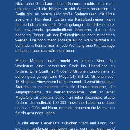
Stadt ohne Grün kann sich im Sommer nachts nicht mehr
abkühlen, weil die Häuser zu viel Wärme abstrahlen. In
Berlin gibt es bereits sehr große Steinmassen, die Hitze
speichern. Nur durch Gärten als Kaltluftschneisen kann
frische Luft nachts in die Stadt gelangen. Der Hitzeschock
hat gravierende gesundheitliche Probleme, die in den
nächsten Jahren mit der Erdüberhitzung noch zunehmen
werden. Um noch mehr Todesfälle und Krankheitsfälle zu
verhindern, könnte man in jede Wohnung eine Klimaanlage
einbauen, aber das wäre sehr teuer.
Meiner Meinung nach macht es keinen Sinn, das
Wachstum einer betonierten Stadt ins Unendliche zu
fördern. Eine Stadt mit 4 oder 5 Millionen Einwohnern ist
schon groß genug. Eine Mega-City mit 10 Millionen oder
15 Millionen Einwohnern hat kaum noch Diversitätsvorteile.
Stattdessen potenzieren sich die Umweltprobleme, die
Abgasprobleme, die Verkehrsprobleme. Statt an einer
Mega-City zu arbeiten, sollte man lieber dezentrale Städte
fördern, die vielleicht 100.000 Einwohner haben und dabei
noch viel Grün und Natur, denn die brauchen die Menschen
für ein gesundes Leben.
Es gibt einen Gegensatz zwischen Stadt und Land, der
sich nur tendenziell aufheben lässt, denn auf dem Land