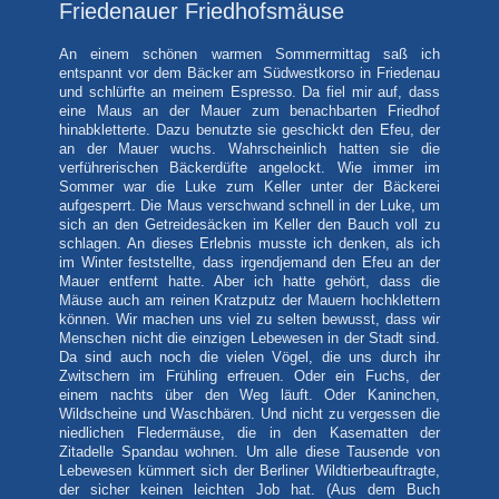
Friedenauer Friedhofsmäuse
An einem schönen warmen Sommermittag saß ich
entspannt vor dem Bäcker am Südwestkorso in Friedenau
und schlürfte an meinem Espresso. Da fiel mir auf, dass
eine Maus an der Mauer zum benachbarten Friedhof
hinabkletterte. Dazu benutzte sie geschickt den Efeu, der
an der Mauer wuchs. Wahrscheinlich hatten sie die
verführerischen Bäckerdüfte angelockt. Wie immer im
Sommer war die Luke zum Keller unter der Bäckerei
aufgesperrt. Die Maus verschwand schnell in der Luke, um
sich an den Getreidesäcken im Keller den Bauch voll zu
schlagen. An dieses Erlebnis musste ich denken, als ich
im Winter feststellte, dass irgendjemand den Efeu an der
Mauer entfernt hatte. Aber ich hatte gehört, dass die
Mäuse auch am reinen Kratzputz der Mauern hochklettern
können. Wir machen uns viel zu selten bewusst, dass wir
Menschen nicht die einzigen Lebewesen in der Stadt sind.
Da sind auch noch die vielen Vögel, die uns durch ihr
Zwitschern im Frühling erfreuen. Oder ein Fuchs, der
einem nachts über den Weg läuft. Oder Kaninchen,
Wildscheine und Waschbären. Und nicht zu vergessen die
niedlichen Fledermäuse, die in den Kasematten der
Zitadelle Spandau wohnen. Um alle diese Tausende von
Lebewesen kümmert sich der Berliner Wildtierbeauftragte,
der sicher keinen leichten Job hat. (Aus dem Buch