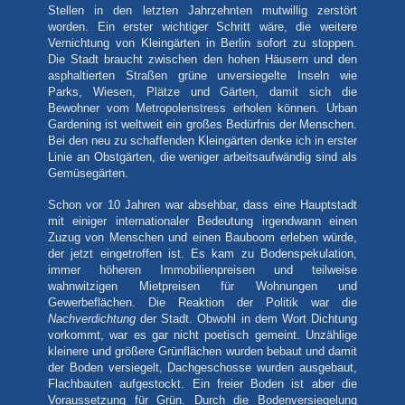
Stellen in den letzten Jahrzehnten mutwillig zerstört
worden. Ein erster wichtiger Schritt wäre, die weitere
Vernichtung von Kleingärten in Berlin sofort zu stoppen.
Die Stadt braucht zwischen den hohen Häusern und den
asphaltierten Straßen grüne unversiegelte Inseln wie
Parks, Wiesen, Plätze und Gärten, damit sich die
Bewohner vom Metropolenstress erholen können. Urban
Gardening ist weltweit ein großes Bedürfnis der Menschen.
Bei den neu zu schaffenden Kleingärten denke ich in erster
Linie an Obstgärten, die weniger arbeitsaufwändig sind als
Gemüsegärten.
Schon vor 10 Jahren war absehbar, dass eine Hauptstadt
mit einiger internationaler Bedeutung irgendwann einen
Zuzug von Menschen und einen Bauboom erleben würde,
der jetzt eingetroffen ist. Es kam zu Bodenspekulation,
immer höheren Immobilienpreisen und teilweise
wahnwitzigen Mietpreisen für Wohnungen und
Gewerbeflächen. Die Reaktion der Politik war die
Nachverdichtung
der Stadt. Obwohl in dem Wort Dichtung
vorkommt, war es gar nicht poetisch gemeint. Unzählige
kleinere und größere Grünflächen wurden bebaut und damit
der Boden versiegelt, Dachgeschosse wurden ausgebaut,
Flachbauten aufgestockt. Ein freier Boden ist aber die
Voraussetzung für Grün. Durch die Bodenversiegelung