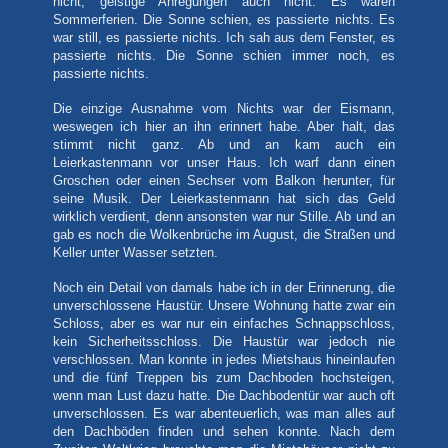
nicht, geistige Anregungen auch nicht. Es waren
Sommerferien. Die Sonne schien, es passierte nichts. Es
war still, es passierte nichts. Ich sah aus dem Fenster, es
passierte nichts. Die Sonne schien immer noch, es
passierte nichts.
Die einzige Ausnahme vom Nichts war der Eismann,
weswegen ich hier an ihn erinnert habe. Aber halt, das
stimmt nicht ganz. Ab und an kam auch ein
Leierkastenmann vor unser Haus. Ich warf dann einen
Groschen oder einen Sechser vom Balkon herunter, für
seine Musik. Der Leierkastenmann hat sich das Geld
wirklich verdient, denn ansonsten war nur Stille. Ab und an
gab es noch die Wolkenbrüche im August, die Straßen und
Keller unter Wasser setzten.
Noch ein Detail von damals habe ich in der Erinnerung, die
unverschlossene Haustür. Unsere Wohnung hatte zwar ein
Schloss, aber es war nur ein einfaches Schnappschloss,
kein Sicherheitsschloss. Die Haustür war jedoch nie
verschlossen. Man konnte in jedes Mietshaus hineinlaufen
und die fünf Treppen bis zum Dachboden hochsteigen,
wenn man Lust dazu hatte. Die Dachbodentür war auch oft
unverschlossen. Es war abenteuerlich, was man alles auf
den Dachböden finden und sehen konnte. Nach dem