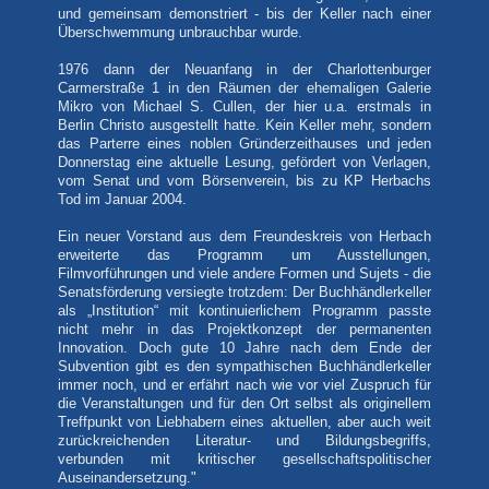
und gemeinsam demonstriert - bis der Keller nach einer
Überschwemmung unbrauchbar wurde.
1976 dann der Neuanfang in der Charlottenburger
Carmerstraße 1 in den Räumen der ehemaligen Galerie
Mikro von Michael S. Cullen, der hier u.a. erstmals in
Berlin Christo ausgestellt hatte. Kein Keller mehr, sondern
das Parterre eines noblen Gründerzeithauses und jeden
Donnerstag eine aktuelle Lesung, gefördert von Verlagen,
vom Senat und vom Börsenverein, bis zu KP Herbachs
Tod im Januar 2004.
Ein neuer Vorstand aus dem Freundeskreis von Herbach
erweiterte das Programm um Ausstellungen,
Filmvorführungen und viele andere Formen und Sujets - die
Senatsförderung versiegte trotzdem: Der Buchhändlerkeller
als „Institution“ mit kontinuierlichem Programm passte
nicht mehr in das Projektkonzept der permanenten
Innovation. Doch gute 10 Jahre nach dem Ende der
Subvention gibt es den sympathischen Buchhändlerkeller
immer noch, und er erfährt nach wie vor viel Zuspruch für
die Veranstaltungen und für den Ort selbst als originellem
Treffpunkt von Liebhabern eines aktuellen, aber auch weit
zurückreichenden Literatur- und Bildungsbegriffs,
verbunden mit kritischer gesellschaftspolitischer
Auseinandersetzung."