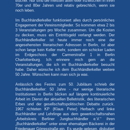
Bücher. Nur sind die meisten alten 68er inzwischen in ihren
70er und 80er Jahren und relativ gebrechlich, wenn sie
noch leben.
Im Buchhändlerkeller funktioniert alles durch persönliches
Engagement der Vereinsmitglieder. So kommen etwa 2 bis
3 Veranstaltungen pro Woche zusammen. Um die Kosten
zu decken, muss ein Eintrittsgeld verlangt werden. Der
Buchhändlerkeller ist heute immer noch eine der
angesehensten literarischen Adressen in Berlin, ist aber
schon lange kein Keller mehr, sondern ein schicker Laden
im Erdgeschoss der Carmerstraße 1 in Berlin
Charlottenburg. Ich erinnere mich gern an die
Veranstaltungen, die ich im Buchhändlerkeller besucht
habe. Daher wünsche ich dem Buchhändlerkeller weitere
50 Jahre. Wünschen kann man sich ja was.
Anlässlich des Festes zum 50. Jubiläum schrieb der
Buchhändlerkeller: 50 Jahre - nur wenige literarische
Institutionen in Berlin blicken auf längere kontinuierliche
Arbeit im Dienst der aktuellen Belletristik, des literarischen
Erbes und der gesellschaftspolitischen Debatte zurück.
1967 richteten KP (Klaus Peter) Herbach und linke
Buchhändler und Lehrlinge aus dem gewerkschaftsnahen
„Arbeitskreis Berliner Jungbuchhändler e.V.“ ihren
„Buchhändlerkeller“ unter einer ehemaligen Bäckerei in der
Friedenauer Görresstraße ein. Es wurde gelesen, diskutiert