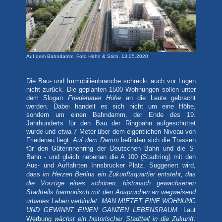
Auf dem Bahndamm. Foto Hahn & Stich, 13.05.2020
Die Bau- und Immobilienbranche schreckt auch vor Lügen
nicht zurück. Die geplanten 1500 Wohnungen sollen unter
dem Slogan
Friedenauer Höhe
an die Leute gebracht
werden. Dabei handelt es sich nicht um eine Höhe,
sondern um einen Bahndamm, der Ende des 19.
Jahrhunderts für den Bau der Ringbahn aufgeschüttet
wurde und etwa 7 Meter über dem eigentlichen Niveau von
Friedenau liegt.
Auf dem Damm
befinden sich die Trassen
für den Güterinnenring der Deutschen Bahn und die S-
Bahn - und gleich nebenan die A 100 (Stadtring) mit den
Aus- und Auffahrten Innsbrucker Platz. Suggeriert wird,
m Herzen Berlins ein
Zukunftsquartier entsteht
, das
dass
i
die Vorzüge eines schönen, historisch gewachsenen
Stadtteils harmonisch mit den Ansprüchen an wegweisend
urbanes Leben verbindet
.
MAN MIETET EINE WOHNUNG
UND GEWINNT EINEN GANZEN LEBENSRAUM.
Laut
Werbung
wächst ein historischer Stadtteil in die Zukunft
.