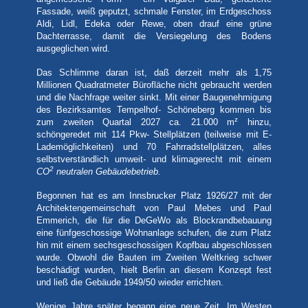
Fassade, weiß geputzt, schmale Fenster, im Erdgeschoss
Aldi, Lidl, Edeka oder Rewe, oben drauf eine grüne
Dachterrasse, damit die Versiegelung des Bodens
ausgeglichen wird.
Das Schlimme daran ist, daß derzeit mehr als 1,75
Millionen Quadratmeter Bürofläche nicht gebraucht werden
und die Nachfrage weiter sinkt. Mit einer Baugenehmigung
des Bezirksamtes Tempelhof- Schöneberg kommen bis
z
zum zweiten Quartal 2027 ca. 21.000 m
hinzu,
schöngeredet mit 114 Pkw- Stellplätzen (teilweise mit E-
Lademöglichkeiten) und 70 Fahrradstellplätzen, alles
selbstverständlich umweit- und klimagerecht mit einem
2
CO
neutralen Gebäudebetrieb.
Begonnen hat es am Innsbrucker Platz 1926/27 mit der
Architektengemeinschaft von Paul Mebes und Paul
Emmerich, die für die DeGeWo als Blockrandbebauung
eine fünfgeschossige Wohnanlage schufen, die zum Platz
hin mit einem sechsgeschossigen Kopfbau abgeschlossen
wurde. Obwohl die Bauten im Zweiten Weltkrieg schwer
beschädigt wurden, hielt Berlin an diesem Konzept fest
und ließ die Gebäude 1949/50 wieder errichten.
Wenige Jahre später begann eine neue Zeit. Im Westen