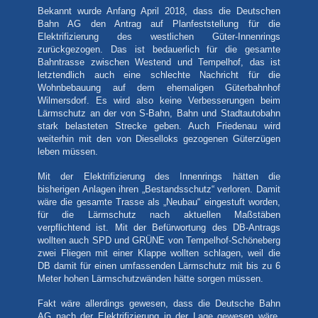
Bekannt wurde Anfang April 2018, dass die Deutschen
Bahn AG den Antrag auf Planfeststellung für die
Elektrifizierung des westlichen Güter-Innenrings
zurückgezogen. Das ist bedauerlich für die gesamte
Bahntrasse zwischen Westend und Tempelhof, das ist
letztendlich auch eine schlechte Nachricht für die
Wohnbebauung auf dem ehemaligen Güterbahnhof
Wilmersdorf. Es wird also keine Verbesserungen beim
Lärmschutz an der von S-Bahn, Bahn und Stadtautobahn
stark belasteten Strecke geben. Auch Friedenau wird
weiterhin mit den von Dieselloks gezogenen Güterzügen
leben müssen.
Mit der Elektrifizierung des Innenrings hätten die
bisherigen Anlagen ihren „Bestandsschutz“ verloren. Damit
wäre die gesamte Trasse als „Neubau“ eingestuft worden,
für die Lärmschutz nach aktuellen Maßstäben
verpflichtend ist. Mit der Befürwortung des DB-Antrags
wollten auch SPD und GRÜNE von Tempelhof-Schöneberg
zwei Fliegen mit einer Klappe wollten schlagen, weil die
DB damit für einen umfassenden Lärmschutz mit bis zu 6
Meter hohen Lärmschutzwänden hätte sorgen müssen.
Fakt wäre allerdings gewesen, dass die Deutsche Bahn
AG nach der Elektrifizierung in der Lage gewesen wäre,