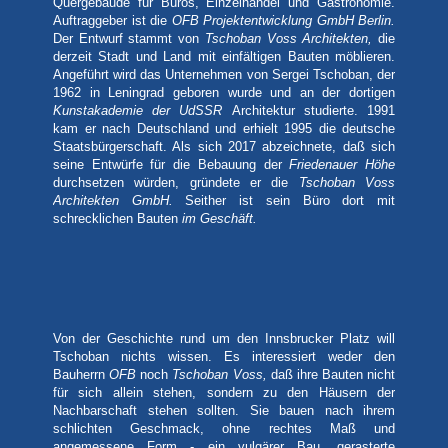
Quergebäude für Büros, Einzelhandel und Gastronomie.
Auftraggeber ist die
OFB Projektentwicklung GmbH Berlin.
Der Entwurf stammt von
Tschoban Voss Architekten,
die
derzeit Stadt und Land mit einfältigen Bauten möblieren.
Angeführt wird das Unternehmen von Sergei Tschoban, der
1962 in Leningrad geboren wurde und an der dortigen
Kunstakademie der UdSSR
Architektur studierte. 1991
kam er nach Deutschland und erhielt 1995 die deutsche
Staatsbürgerschaft. Als sich 2017 abzeichnete, daß sich
seine Entwürfe für die Bebauung der
Friedenauer Höhe
durchsetzen würden, gründete er die
Tschoban Voss
Architekten GmbH.
Seither ist sein Büro dort mit
schrecklichen Bauten
im Geschäft.
Von der Geschichte rund um den Innsbrucker Platz will
Tschoban nichts wissen. Es interessiert weder den
Bauherrn
OFB
noch
Tschoban Voss,
daß ihre Bauten nicht
für sich allein stehen, sondern zu den Häusern der
Nachbarschaft stehen sollten. Sie bauen nach ihrem
schlichten Geschmack, ohne rechtes Maß und
angemessene Form - ein vulgärer Bau, gerasterte