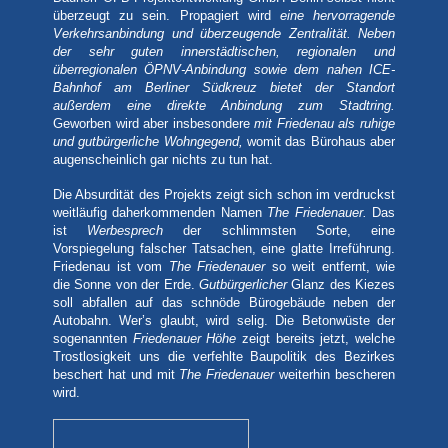
überzeugt zu sein. Propagiert wird
eine hervorragende
Verkehrsanbindung und überzeugende Zentralität. Neben
der sehr guten innerstädtischen, regionalen und
überregionalen ÖPNV-Anbindung sowie dem nahen ICE-
Bahnhof am Berliner Südkreuz bietet der Standort
außerdem eine direkte Anbindung zum Stadtring.
Geworben wird aber insbesondere
mit Friedenau als ruhige
und gutbürgerliche Wohngegend,
womit das Bürohaus aber
augenscheinlich gar nichts zu tun hat.
Die Absurdität des Projekts zeigt sich schon im verdruckst
weitläufig daherkommenden Namen
The Friedenauer.
Das
ist
Werbesprech
der schlimmsten Sorte, eine
Vorspiegelung falscher Tatsachen, eine glatte Irreführung.
Friedenau ist vom
The Friedenauer
so weit entfernt, wie
die Sonne von der Erde.
Gutbürgerlicher
Glanz des Kiezes
soll abfallen auf das schnöde Bürogebäude neben der
Autobahn. Wer’s glaubt, wird selig. Die Betonwüste der
sogenannten
Friedenauer Höhe
zeigt bereits jetzt, welche
Trostlosigkeit uns die verfehlte Baupolitik des Bezirkes
beschert hat und mit
The Friedenauer
weiterhin bescheren
wird.