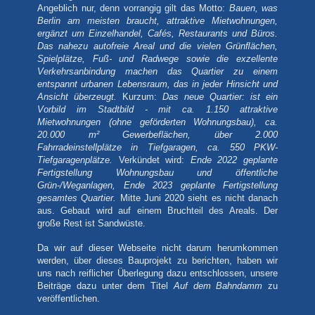
Angeblich nur, denn vorrangig gilt das Motto:
Bauen, was
Berlin am meisten braucht, attraktive Mietwohnungen,
ergänzt um Einzelhandel, Cafés, Restaurants und Büros.
Das nahezu autofreie Areal und die vielen Grünﬂächen,
Spielplätze, Fuß- und Radwege sowie die exzellente
Verkehrsanbindung machen das Quartier zu einem
entspannt urbanen Lebensraum, das in jeder Hinsicht und
Ansicht überzeugt.
Kurzum:
Das neue Quartier: ist ein
Vorbild im Stadtbild - mit ca. 1.150 attraktive
Mietwohnungen (ohne geförderten Wohnungsbau), ca.
20.000 m² Gewerbeflächen, über 2.000
Fahrradeinstellplätze in Tiefgaragen, ca. 550 PKW-
Tiefgaragenplätze.
Verkündet wird:
Ende 2022 geplante
Fertigstellung Wohnungsbau und öffentliche
Grün-/Weganlagen, Ende 2023 geplante Fertigstellung
gesamtes Quartier.
Mitte Juni 2020 sieht es nicht danach
aus. Gebaut wird auf einem Bruchteil des Areals. Der
große Rest ist Sandwüste.
Da wir auf dieser Webseite nicht darum herumkommen
werden, über dieses Bauprojekt zu berichten, haben wir
uns nach reiflicher Überlegung dazu entschlossen, unsere
Beiträge dazu unter dem Titel
Auf dem Bahndamm
zu
veröffentlichen.