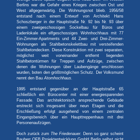
Berlins war die Gefahr eines Krieges zwischen Ost und
West allgegenwärtig. Die Wohnungsnot blieb. 1956/58
entstand nach einem Entwurf von Architekt Hans
Schoszberger in der Hauptstraße Nr. 92 bis Nr. 93 über
einem zweigeschossigen Sockelbau für Büros und
Ladenlokale ein elfgeschossiges Wohnhochhaus mit 77
Ein-Zimmer-Apartments und 44 Zwei- und Drei-Zimmer-
Wohnungen als Stahlbetonskelettbau mit versteifenden
Stahlbetondecken. Diese Konstruktion mit zwei separaten,
möglichst weit voneinander entfernt liegenden
Stahlbetontürmen für Treppen und Aufzüge, zwischen
denen die Wohnungen über Laubengänge erschlossen
wurden, boten den größtmöglichen Schutz. Der Volksmund
nennt den Bau
Atomhochhaus.
1995 entstand gegenüber an der Hauptstraße 65
schließlich ein Bürocenter mit einer energiesparenden
Fassade. Das architektonisch ansprechende Gebäude
erstreckt sich insgesamt über neun Etagen und die
Erschließung erfolgt ausgehend von einem zentralen
Eingangsbereich über ein Haupttreppenhaus mit drei
Personenaufzügen.
Doch zurück zum
The Friedenauer.
Denn so ganz scheint
Bauherr OFB Projektentwicklung GmbH Berlin selbst nicht