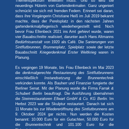
Themenspektrum erweitern muss. Und so wird sie
neuerdings Hüterin von
Gartendenkmalen
.
Ganz ungeniert
schmückt sie sich mit fremden Federn.
Erinnert sei daran,
dass ihre Vorgängerin Christiane
Heiß
i
m Juli 2019 bekannt
machte, dass der
Perelsplatz in den nächsten Jahren
gartendenkmalpflegerisch wiederhergestellt wird. Noch
bevor Frau Ellenbeck 2021 ins Amt
gehievt
wurde, waren
vier
Bauabschnitte realisiert,
darunter auch Hans Altmanns
Bedürfnisanstalt
von 1920 als Café. Die
Sanierungen von
Sintflutbrunnen, Brunnenplatz, Spielplatz
sowie der letzte
Bauabschnitt
Kriegerdenkmal Erster Weltkrieg
waren in
Planung.
Es vergingen 19 Monate, bis Frau Ellenbeck im Mai 2023
die
denkmalgerechte Restaurierung des Sintflutbrunnens
einschließlich Instandsetzung der Brunnentechnik
verkünden konnte. Als Bauherr und Finanzier fungierte der
Berliner Senat. Mit der Planung wurde die Firma
Farrak &
Schubert Berlin
beauftragt. Die Ausführung übernahmen
die
Steinrestauratoren Ellwart GmbH & Co. KG Berlin.
Im
Herbst 2023 war die Skulptur restauriert. Danach tat sich
11 Monate bis zur
Wiedereröffnung des Sintlutbrunnens
am
9. Oktober 2024 gar nichts. Nun werden die Kosten
benannt: 10.000 Euro für ein
Gutachten
, 50.000 Euro für
die
Brunnentechnik
und 101.100 Euro für die