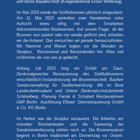
und letzte Bauabschnitt
(Kriegerdenkmal Erster Weltkrieg).
Im Mai 2023 wurde der Sintflubrunnen plötzlich eingezäunt.
Am 11. Mai 2023
werkelten
zwei Handwerker unter
Aufsicht eines eifrig mit dem Smartphon
dokumentierenden Baubeamten. Auf unsere Frage, ob der
Brunnen nun
saniert
oder nur wieder
geflickt
wird, erhielten
wir die Antwort:
Das versuchen wir gerade herauszufinden.
Mit Hammer und Meisel legten sie die
Wunden
an
Skulptur, Beckenrand und Beckenboden frei. Alles viel
schlimmer als von uns je gedacht.
Anfang Juli 2023 hing ein Schild am Zaun:
Denkmalgerechte Restaurierung des Sintflutbrunnens
einschließlich Instandsetzung der Brunnentechnik. Bauherr
Senatsverwaltung für Stadtentwicklung. Mit im Boot
Landesdenkmalamt und Untere Denkmalschutzbehörde
Schöneberg. Planung Farrak & Schubert Restaurationen
GbR Berlin. Ausführung Ellwart Steinrestaurierung GmbH
& Co. KG Berlin.
Im Herbst war die Skulptur restauriert. Die Arbeiten am
maroden Brunnenboden und die Sanierung der
Sandsteineinfassung stehen noch an. Die Brunnensaison
beginnt in Berlin traditionell am Donnerstag vor Ostern.