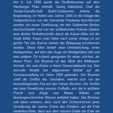
Am 4. Juli 1909 wurde der Sintflutbrunnen auf dem
Hamburger Platz enthüllt.
Georg Haberland, Chef der
Terrain-Gesellschaft Berlin-Südwesten
, lieferte die
Begründung:
Im Herbst des Jahres 1906 ist die Anlage des
Südwestkorsos von der Gemeinde Friedenau beschlossen
worden, ein neuer Straßenzug, der den Südwesten Berlins
durchschneidet und von der aufblühenden Kolonie Dahlem
eine direkte Verkehrsstraße durch die Kaiser-Allee mit der
Stadt bildet. Kaum zwei Jahre nach seiner Anlage ist ein
großer Teil des Korsos bereits der Bebauung erschlossen
worden. Diese Allee bedarf einer Unterbrechung, eines
Ruhepunktes, auf dem das Auge mit Wohlgefallen ruht und
kein anderer Ort scheint geeigneter für einen solchen, als
dieser Platz. Der Brunnen ist das Werk des Bildhauers
Aichele, der sein Atelier in Ihrem Gemeindebezirk hat. Das
reizvolle Modell hat allgemeinen Beifall auf der
Kunstausstellung im Jahre 1908 gefunden. Der Brunnen
stellt die Sintflut dar, Gestalten, welche sich vor der
herandrängenden Flut auf den Felsen flüchten. Die Sintflut
war jene Umwälzung unseres Erdballs, aus der in größerer
Pracht sich Berge und Meere, Wälder und
blumengeschmückte Wiesen entfaltet haben. Der Brunnen
soll daran erinnern, dass nach den Schrecknissen jener
Umwälzung die warme Sonne des Friedens auf die Erde
niederleuchtete, dass aus dem nassen Grabe der Erde ein