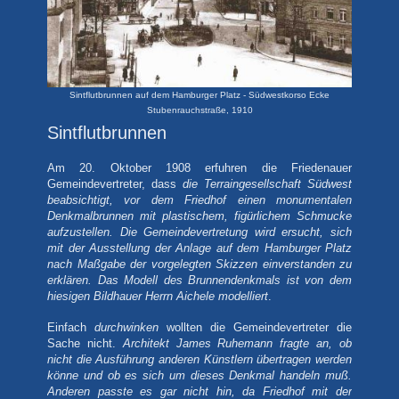
Sintflutbrunnen auf dem Hamburger Platz - Südwestkorso Ecke
Stubenrauchstraße, 1910
Sintflutbrunnen
Am 20. Oktober 1908 erfuhren die Friedenauer
Gemeindevertreter, dass
die
Terraingesellschaft Südwest
beabsichtigt, vor dem Friedhof einen monumentalen
Denkmalbrunnen mit plastischem, figürlichem Schmucke
aufzustellen. Die Gemeindevertretung wird ersucht, sich
mit der Ausstellung der Anlage auf dem Hamburger Platz
nach Maßgabe der vorgelegten Skizzen einverstanden zu
erklären. Das Modell des Brunnendenkmals ist von dem
hiesigen Bildhauer Herrn Aichele modelliert
.
Einfach
durchwinken
wollten die Gemeindevertreter die
Sache nicht.
Architekt James Ruhemann fragte an, ob
nicht die Ausführung anderen Künstlern übertragen werden
könne und ob es sich um dieses Denkmal handeln muß.
Anderen passte es gar nicht hin, da Friedhof mit der