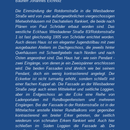
Bauherr Johannes Eichholz
Die Einmündung der Rotdornstraße in die Wiesbadener
Straße wird von zwei außergewöhnlichen viergeschossigen
Mietwohnhäusern mit Dachateliers flankiert, die beide nach
Plänen von Paul Schröder erbaut worden sind. Das
westliche Eckhaus Wiesbadener Straße 83/Rotdornstraße
1 ist fast gleichzeitig 1905 von Schröder errichtet worden.
Auch dieses Haus ist ein eleganter Jugendstilbau mit zwei
ausgebauten Ateliers im Dachgeschoss, die jeweils hinter
Querhäusern mit Schweifgiebeln nach Norden und nach
Osten angeordnet sind. Das Haus hat - wie sein Pendant -
zwei Eingänge, von denen je ein Zweispänner erschlossen
wird. Die beiden Fassaden sind ähnlich wie bei seinem
Pendant, doch ein wenig kontrastierend angelegt. Der
Eckerker ist nicht turmartig erhöht, sondern schließt mit
einer flachen Kuppel ab. Die Fassade an der Wiesbadener
Straße zeigt auch einen Mittelerker und seitliche Loggien,
aber im Erdgeschoss an der Ecke eine Reihe von
Ladenportalen mit Rundbogenfenstern und mehreren
Eingängen. Bei der Fassade in der Rotdornstraße ist in der
Mittelachse anstelle kleiner Rundbalkons von gegenüber
kontrastierend ein breiter Erker getreten, der seitlich
wiederum von schmalen Erkern flankiert wird. Auch hier
schließen im Süden Loggien die Fassade ab. Die