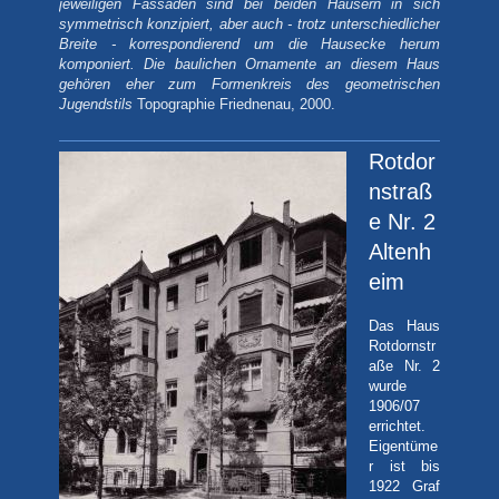
jeweiligen Fassaden sind bei beiden Häusern in sich
symmetrisch konzipiert, aber auch - trotz unterschiedlicher
Breite - korrespondierend um die Hausecke herum
komponiert. Die baulichen Ornamente an diesem Haus
gehören eher zum Formenkreis des geometrischen
Jugendstils
Topographie Friednenau, 2000.
Rotdor
nstraß
e Nr. 2
Altenh
eim
Das Haus
Rotdornstr
aße Nr. 2
wurde
1906/07
errichtet.
Eigentüme
r ist bis
1922 Graf