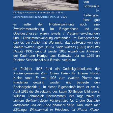
von
Schweinitz
. Im
Künftiges Altersheim Rotdornstraße 2. Foto
Kellergesc
Kirchengemeinde Zum Guten Hirten, vor 1930
hoss gab
es außer der Pförtnerwohnung noch eine
Zweizimmerwohnung. Im Erdgeschoss und den
Obergeschossen waren jeweils 7 Vierzimmerwohnungen
und 1 Dreizimmerwohnung entstanden. Im Dachgeschoss
gab es ein Atelier mit Wohnung, das zeitweise von den
Malern
Walter Zirges
(1915),
Hugo Wilkens
(1921) und
Otto
Herbig
(1931) genutzt wurde. 1910 erwarb das Anwesen
der Kaufmann Herriger aus Kattowitz, der es 1928 an
Direktor Schoehsdal aus Breslau verkaufte.
Im Frühjahr 1928 fand ein Gedenkgottesdienst der
Kirchengemeinde Zum Guten Hirten
für Pfarrer Rudolf
Kleine statt. Er war 1905 zum zweiten Pfarrer von
Friedenau gewählt worden und betreute den
Seelsorgebezirk II. In dieser Eigenschaft hatte er am 4.
April 1919 die Beisetzung des kaum 38jährigen Bildhauers
Wilhelm Lehmbruck übernommen, der Tage zuvor
in
seinem Berliner Atelier Fehlerstraße Nr. 1 den Gashahn
aufgedreht und ein Ende gemacht hatte
. Nun, nach
fast
23jähriger Wirksamkeit in Friedenau ist Pfarrer Kleine,