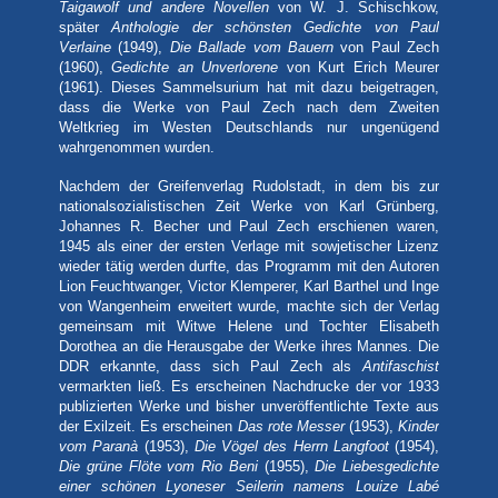
Taigawolf und andere Novellen
von W. J. Schischkow,
später
Anthologie der schönsten Gedichte von Paul
Verlaine
(1949),
Die Ballade vom Bauern
von Paul Zech
(1960),
Gedichte an Unverlorene
von Kurt Erich Meurer
(1961). Dieses Sammelsurium hat mit dazu beigetragen,
dass die Werke von Paul Zech nach dem Zweiten
Weltkrieg im Westen Deutschlands nur ungenügend
wahrgenommen wurden.
Nachdem der Greifenverlag Rudolstadt, in dem bis zur
nationalsozialistischen Zeit Werke von Karl Grünberg,
Johannes R. Becher und Paul Zech erschienen waren,
1945 als einer der ersten Verlage mit sowjetischer Lizenz
wieder tätig werden durfte, das Programm mit den Autoren
Lion Feuchtwanger, Victor Klemperer, Karl Barthel und Inge
von Wangenheim erweitert wurde, machte sich der Verlag
gemeinsam mit Witwe Helene und Tochter Elisabeth
Dorothea an die Herausgabe der Werke ihres Mannes. Die
DDR erkannte, dass sich Paul Zech als
Antifaschist
vermarkten ließ. Es erscheinen Nachdrucke der vor 1933
publizierten Werke und bisher unveröffentlichte Texte aus
der Exilzeit. Es erscheinen
Das rote Messer
(1953),
Kinder
vom Paranà
(1953),
Die Vögel des Herrn Langfoot
(1954),
Die grüne Flöte vom Rio Beni
(1955),
Die Liebesgedichte
einer schönen Lyoneser Seilerin namens Louize Labé