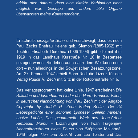
erklärt sich daraus, dass eine direkte Verbindung nicht
möglich war. Gestapo und andere üble Organe
überwachten meine Korrespondenz
.
Er schreibt
einzigster Sohn
und verschweigt, dass es noch
Paul Zechs Ehefrau Helene geb. Siemon (1885-1962) mit
Tochter Elisabeth Dorothea (1906-1998) gibt, die mit ihm
1919 in das Landhaus Kurstraße Nr. 10 in Bestensee
gezogen waren. Sie leben auch nach dem Weltkrieg noch
dort – nun allerdings in der Sowjetischen Besatzungszone.
Am 27. Februar 1947 erhielt Sohn Rudi die Lizenz für den
Verlag Rudolf R. Zech
mit Sitz in der Rotdornstraße Nr. 6.
Das Verlagsprogramm hat keine Linie. 1947 erscheinen
Die
Balladen und lasterhaften Lieder des Herrn Francois Villon,
in deutscher Nachdichtung von Paul Zech
mit der Angabe
Copyright by Rudolf R. Zech Verlag Berlin
,
Die 24
Liebesgedichte einer schönen Lyoneser Seilerin namens
Louize Labée
,
Das gesammelte Werk des Jean-Arthur
Rimbaud, Mumu
– Erzählungen von Iwan Turgenjew,
Nachmittagstraum eines Fauns
von Stéphane Mallarmé.
1948 folgen
Herr und Knecht
von Leo Tolstoi und
Der