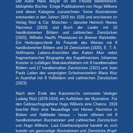
Der Autor Hans Mayer ist ein Freund
belletristisch-
bibliophiler Bücher. Einige Publikationen von Hugo Wilkens
sind dieser Kategorie zuzurechnen. Seine
Illustrationen
entstanden in den Jahren 1919 bis 1926 und erschienen im
Verlag Rösl & Cie. München – darunter
Heinrich Heines
Harzreise
(1919) und
Buch der Lieder
mit 10
handkolorierten Bildern und zahlreichen Zierstücken
(1920), Wilhelm Hauffs
Phantasien im Bremer Ratskeller.
Ein Herbstgeschenk für Freunde des Weines
mit 8
handkolorierten Bildern und 14 Zierstücken (1920), E. T. A.
Hoffmanns
Lebens-Ansichten des Katers Murr
nebst
fragmentarischer Biographie des Kapellmeisters Johannes
Kreisler in zufälligen Makulaturblättern mit 8 handbemalten
Bildern und 17 handbemalten Zierstücken (1921) und Jean
Pauls
Leben des vergnügten Schulmeisterlein Maria Wuz
in Auenthal
mit 8 Vollbildern und zahlreichen Zierstücken
(1923).
Nach dem Ende des Kaiserreichs
vermutete
Verleger
Ludwig Rösl (1878-1924) ein Aufblühen der Illustration. Für
den Gebrauchsgraphiker Hugo Wilkens eine Chance. 1919
brachte Rösl eine Neuauflage von Heines
Harzreise
in
Bütten und Halbleder heraus – heute offeriert mit
8
handkolorierten Illustrationen und zahlreichen Zierstücken
von Hugo Wilkens
. Laut
Goethezeitportal
handelt es sich
korrekt
um
ganzseitige Illustrationen und Zierstücke (Kopf-