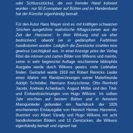
oder Schlussstücke), die von fremder Hand koloriert
wurden - nur 50 Exemplare auf Bütten und im Handeinband
hat der Künstler eigenhändig bemalt
.
Für den Autor Hans Mayer sind es
mit kräftigen schwarzen
Strichen ausgeführte realistische Alltagsszenen aus der
Zeit der ‚Harzreise‘. In ihrer Wirkung sind sie eher
bedrückend, obwohl sie in gedämpften Farbtönen
handkoloriert wurden. Lediglich die Zierstücke strahlen eine
gewisse Leichtigkeit aus.
In einer Anzeige pries der Verlag
Rösl die
intimen und zarten Bilder
von Wilkens und meinte,
seine in sehr begrenzter Auflage erschienene bibliophile
Ausgabe werde durch Wilkens gewiss viele Liebhaber
finden. Gestartet wurde 1919 mit Robert Reinicks
Lieder
eines Malers
mit Randzeichnungen seiner Malerfreunde
Adolph Schrödter, Hermann Kretzschmer, Otto Reinhold
Jacobi, Andreas Achenbach, August Müller und den Titel-
und Einbandzeichnungen von Hugo Wilkens. Im selben
Jahr erschien
auf bestem Bütten und
in feinstem
Maroquinleder gebunden
ein Nachdruck der 1826
erschienenen Erstausgabe von Heinrich Heines
Harzreise,
illustriert von Albert Várady und Hugo Wilkens mit acht
handkolorierten Bildern und 13 Zierstücken, die Wilkens
eigenhändig bemalt und signiert
hat.