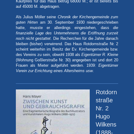
Kaufpreis für das Haus betrug 68000 M.; er ist bereits bis
auf 45000 M. abgetragen.
Als Julius Möller seine
Chronik der Kirchengemeinde zum
guten Hirten
am 30. September 1930 niedergeschrieben
hatte, musste er allerdings eingestehen, dass
die
finanzielle Lage des Unternehmens die Eröffnung zurzeit
noch nicht gestattet
. Die Recherchen für die Jahre danach
bleiben (bisher) verwirrend. Das Haus Rotdornstraße Nr. 2
scheint weiterhin im Besitz der Ev. Kirchengemeinde bzw.
des Vereins zu sein, obwohl 1938 als
Eigentümer R. Kleine
(Wohnung Goßlerstraße Nr. 30) angegeben ist und dort 20
Frauen als Mieter aufgeführt werden. 1939:
Eigentümer
Verein zur Errichtung eines Altersheims usw
.
Rotdorn
straße
Nr. 2
Hugo
Wilkens
(1888-