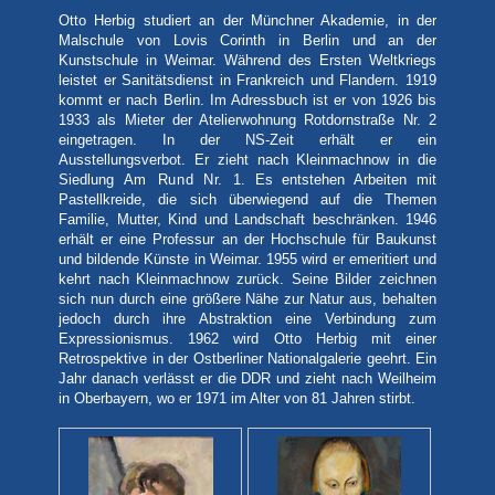
Otto Herbig studiert an der Münchner Akademie, in der
Malschule von Lovis Corinth in Berlin und an der
Kunstschule in Weimar. Während des Ersten Weltkriegs
leistet er Sanitätsdienst in Frankreich und Flandern. 1919
kommt er nach Berlin. Im Adressbuch ist er von 1926 bis
1933 als Mieter der Atelierwohnung Rotdornstraße Nr. 2
eingetragen. In der NS-Zeit erhält er ein
Ausstellungsverbot
. Er zieht nach Kleinmachnow in die
Siedlung
Am Rund
Nr.
1. Es entstehen Arbeiten mit
Pastellkreide, die sich überwiegend
auf die
Them
en
Familie,
Mutter
,
Kind
und Landschaft beschränken. 1946
erhält er eine Professur an der Hochschule für Baukunst
und bildende Künste in Weimar. 1955 wird er emeritiert und
kehrt nach Kleinmachnow zurück.
Seine Bilder zeichnen
sich nun durch eine größere Nähe zur Natur aus, behalten
jedoch durch ihre Abstraktion eine Verbindung zum
Expressionismus. 1962 wird Otto Herbig mit einer
Retrospektive in der Ostberliner Nationalgalerie geehrt. Ein
Jahr danach verlässt er die DDR und zieht nach Weilheim
in Oberbayern, wo er 1971 im Alter von 81 Jahren stirbt.