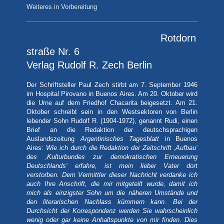
Weiteres in Vorbereitung
Rotdorn
straße Nr. 6
Verlag Rudolf R. Zech Berlin
Der Schriftsteller Paul Zech stirbt am 7. September 1946
im Hospital Pirovano in Buenos Aires. Am 20. Oktober wird
die Urne auf dem Friedhof Chacarita beigesetzt. Am 21.
Oktober schreibt sein in den Westsektoren von Berlin
lebender Sohn Rudolf R. (1904-1972), genannt Rudi, einen
Brief an die Redaktion der deutschsprachigen
Auslandszeitung
Argentinisches Tagesblatt
in Buenos
Aires:
Wie ich durch die Redaktion der Zeitschrift ‚Aufbau‘
des ‚Kulturbundes zur demokratischen Erneuerung
Deutschlands‘ erfahre, ist mein lieber Vater dort
verstorben. Dem Vermittler dieser Nachricht verdanke ich
auch Ihre Anschrift, die mir mitgeteilt wurde, damit ich
mich als einzigster Sohn um die näheren Umstände und
den literarischen Nachlass kümmern kann.
Bei der
Durchsicht der Korrespondenz werden Sie wahrscheinlich
wenig oder gar keine Anhaltspunkte von mir finden. Dies