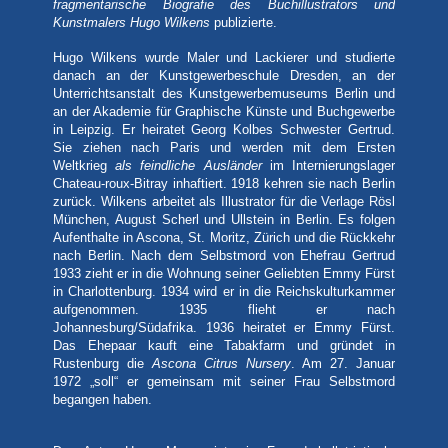
fragmentarische Biografie des Buchillustrators und
Kunstmalers Hugo Wilkens
publizierte.
Hugo Wilkens wurde Maler und Lackierer und studierte
danach an der Kunstgewerbeschule Dresden, an der
Unterrichtsanstalt des Kunstgewerbemuseums Berlin und
an der Akademie für Graphische Künste und Buchgewerbe
in Leipzig. Er heiratet Georg Kolbes Schwester Gertrud.
Sie ziehen nach Paris und werden mit dem Ersten
Weltkrieg
als feindliche Ausländer
im Internierungslager
Chateau-roux-Bitray inhaftiert. 1918 kehren sie nach Berlin
zurück. Wilkens arbeitet als Illustrator für die Verlage Rösl
München, August Scherl und Ullstein in Berlin. Es folgen
Aufenthalte in Ascona, St. Moritz, Zürich und die Rückkehr
nach Berlin. Nach dem Selbstmord von Ehefrau Gertrud
1933 zieht er in die Wohnung seiner Geliebten Emmy Fürst
in Charlottenburg. 1934 wird er in die Reichskulturkammer
aufgenommen. 1935 flieht er nach
Johannesburg/Südafrika. 1936 heiratet er Emmy Fürst.
Das Ehepaar kauft eine Tabakfarm und gründet in
Rustenburg die
Ascona Citrus Nursery
. Am 27. Januar
1972 „soll“ er gemeinsam mit seiner Frau Selbstmord
begangen haben.