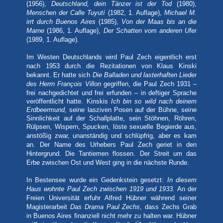
(1956),
Deutschland, dein Tänzer ist der Tod
(1980),
Menschen der Calle Tuyutí
(1982, 1. Auflage),
Michael M.
irrt durch Buenos Aires
(1985),
Von der Maas bis an die
Marne
(1986, 1. Auflage),
Der Schatten vom anderen Ufer
(1989, 1. Auflage).
Im Westen Deutschlands wird Paul Zech eigentlich erst
nach 1953 durch die Rezitationen von Klaus Kinski
bekannt. Er hatte sich
Die Balladen und lasterhaften Lieder
des Herrn
François Villon
gegriffen, die Paul Zech 1931 –
frei
nachgedichtet und frei erfunden – in deftiger Sprache
veröffentlicht hatte. Kinskis
Ich bin so wild nach deinem
Erdbeermund,
seine lasziven Posen auf der Bühne, seine
Sinnlichkeit auf der Schallplatte, sein Stöhnen, Röhren,
Rülpsen, Wispern, Spucken, löste sexuelle Begierde aus,
nstößig zwar, unanständig und schlüpfrig, aber es kam
a
an. Der Name des Urhebers Paul Zech geriet in den
Hintergrund. Die Tantiemen flossen. Der Streit um das
Erbe zwischen Ost und West ging in die nächste Runde.
In Bestensee wurde ein Gedenkstein gesetzt:
In diesem
Haus wohnte Paul Zech zwischen 1919 und 1933.
An der
Freien Universität erfuhr Alfred Hübner während seiner
Magisterarbeit
Das Drama Paul Zechs
, dass Zechs Grab
in Buenos Aires finanziell nicht mehr zu halten war. Hübner