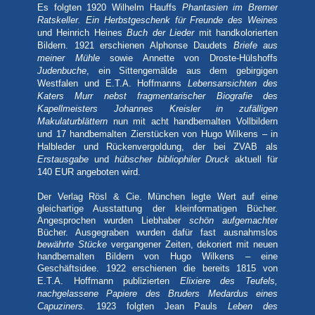
Es folgten 1920 Wilhelm Hauffs
Phantasien im Bremer
Ratskeller.
Ein Herbstgeschenk für Freunde des Weines
und Heinrich Heines
Buch der Lieder
mit handkolorierten
Bildern. 1921 erschienen Alphonse Daudets
Briefe aus
meiner Mühle
sowie Annette von Droste-Hülshoffs
Judenbuche
, ein Sittengemälde aus dem gebirgigen
Westfalen und E.T.A. Hoffmanns
Lebensansichten des
Katers Murr nebst fragmentarischer Biografie des
Kapellmeisters Johannes Kreisler in zufälligen
Makulaturblättern
nun mit acht handbemalten Vollbildern
und 17 handbemalten Zierstücken von Hugo Wilkens – in
Halbleder und Rückenvergoldung, der bei ZVAB als
Erstausgabe
und
hübscher bibliophiler Druck
aktuell für
140 EUR angeboten wird.
Der Verlag Rösl & Cie. München
legte Wert auf eine
gleichartige Ausstattung der kleinformatigen Bücher.
Angesprochen wurden Liebhaber
schön aufgemachter
Bücher. Ausgegraben wurden dafür fast ausnahmslos
bewährte Stücke
vergangener Zeiten, dekoriert mit neuen
handbemalten Bildern von Hugo Wilkens – eine
Geschäftsidee. 1922 erschienen die bereits 1815 von
E.T.A. Hoffmann publizierten
Elixiere des Teufels,
n
achgelassene Papiere des Bruders Medardus eines
Capuziners.
1923 folgten Jean Pauls
Leben des