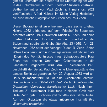
griff ein, übernahm die Kosten für die Überführung der Urne
in das Columbarium auf dem Friedhof Stubenrauchstraße.
Seither kommt er von Paul Zech nicht mehr los. 2021
veröffentlichte Alfred Hübner im Morio Verlag Heidelberg
die ausführliche Biographie
Die Leben des Paul Zech
.
Dieser Biographie ist zu entnehmen, dass Zechs Ehefrau
Helene 1962 stirbt und auf dem Friedhof in Bestensee
bestattet wurde. 1971 erwerben Rudolf R. Zech und seine
Ehefrau Hella geb. Buchhorn auf dem Friedhof an der
Stubenrauchstraße die Grabstätte Abt. 23-49/51. Am 21.
November 1972 stirbt der Verleger Rudolf R. Zech. Seine
Witwe Hella nennt sich nun Verlagsleiterin und gibt sich als
Hüterin des Vermächtnisses ihres Schwiegervaters Paul
Zech aus, dessen Urne vom Columbarium in die
Grabstätte umgebettet wird. Am 2. September 1975
beschließt der Senat, Paul Zech eine Ehrengrabstätte des
Landes Berlin zu gewähren. Am 22. August 1983 wird am
Haus Naumannstraße Nr. 78 eine Gedenktafel enthüllt:
Hier wohnte von 1925-1933 Paul Zech. Arbeiterdichter,
Dramatiker, Übersetzer französischer Lyrik.
Nach ihrem
Tod am 21. September 1984 fand in diesem Grab auch
Hella Zech geb. Buchhorn (1901-1984) ihre letzte Ruhe.
Auf dem Grabstein die etwas irritierende Inschrift
Ihre
Werke sind unsterblich.