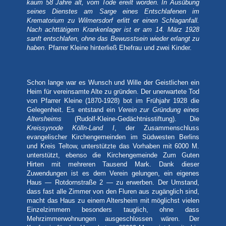
kaum 58 Jahre alt, vom Tode ereilt worden. In Ausübung
seines Dienstes am Sarge eines Entschlafenen im
Krematorium zu Wilmersdorf erlitt er einen Schlaganfall.
Nach achttätigem Krankenlager ist er am 14. März 1928
sanft entschlafen, ohne das Bewusstsein wieder erlangt zu
haben
. Pfarrer Kleine hinterließ Ehefrau und zwei Kinder.
Schon lange war es Wunsch und Wille der Geistlichen ein
Heim für vereinsamte Alte zu gründen. Der unerwartete Tod
von Pfarrer Kleine (1870-1928) bot im Frühjahr 1928 die
Gelegenheit. Es entstand ein
Verein zur Gründung eines
Altersheims
(Rudolf-Kleine-Gedächtnisstiftung). Die
Kreissynode Kölln-Land I
, der Zusammenschluss
evangelischer Kirchengemeinden im Südwesten Berlins
und Kreis Teltow, unterstützte das Vorhaben mit 6000 M.
unterstützt, ebenso die Kirchengemeinde Zum Guten
Hirten mit mehreren Tausend Mark. Dank dieser
Zuwendungen ist es dem Verein gelungen, ein eigenes
Haus — Rotdornstraße 2 — zu erwerben. Der Umstand,
dass fast alle Zimmer von den Fluren aus zugänglich sind,
macht das Haus zu einem Altersheim mit möglichst vielen
Einzelzimmern besonders tauglich, ohne dass
Mehrzimmerwohnungen ausgeschlossen wären. Der